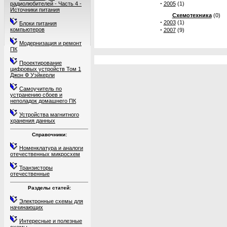
·
радиолюбителей - Часть 4 -
2005
(1)
Источники питания
Схемотехника
(0)
·
2003
(1)
Блоки питания
·
компьютеров
2007
(9)
Модернизация и ремонт
ПК
Проектирование
цифровых устройств Том 1
Джон Ф Уэйкерли
Самоучитель по
устранению сбоев и
неполадок домашнего ПК
Устройства магнитного
хранения данных
Справочники:
Номенклатура и аналоги
отечественных микросхем
Транзисторы
отечественные
Разделы статей:
Электронные схемы для
начинающих
Интересные и полезные