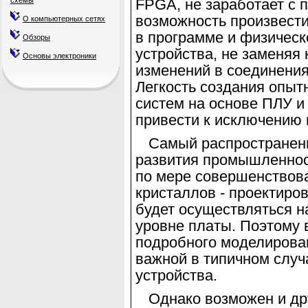
схемы
FPGA
, не заработает с 
возможность произвести
О компьютерных сетях
в программе и физичес
Обзоры
устройства, не заменяя
Основы электроники
изменений в соединения
Легкость создания
опыт
систем на основе ПЛУ и
привести
к
исключению 
Самый распространенн
развития промышленно
по мере совершенствова
кристаллов - проектиро
будет осуществляться на
уровне платы. Поэтому
подробного моделирова
важной в типичном случ
устройства.
Однако возможен и др