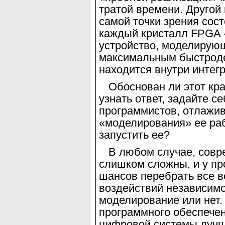
тратой времени. Другой 
самой точки зрения сост
каждый кристалл
FPGA
устройство, моделирую
максимальным быстродей
находится внутри интег
Обоснован ли этот кр
узнать ответ, задайте
се
программистов, отлажи
«моделирования» ее раб
запустить ее?
В любом случае, сов
слишком сложны, и у пр
шансов перебрать все 
воздействий независимо
моделирование или нет.
программного обеспечен
цифровой системы лучш