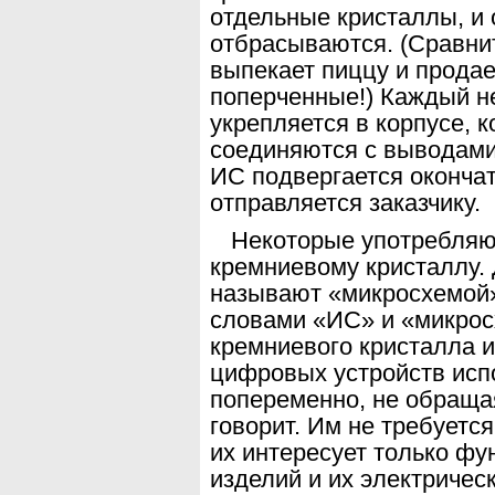
отдельные кристаллы, и
отбрасываются. (Срав
ни
выпекает пиццу и продае
поперченные!) Каждый н
укрепляется в корпусе,
к
соединяются с выводами
ИС подвергается оконча
отправляется заказ
чику.
Некоторые употребляю
кремниевому крис
таллу.
называют «микросхемой» 
словами «ИС» и «микрос
кремние
вого кристалла и
цифровых устройств исп
попеременно, не обращая
говорит. Им
не требуется
их интересует только фу
изделий и их электричес