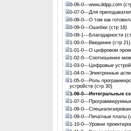
0-06-0---www,ddpp,com (ст
0-07-0---Для преподавател
0-08-0---О том как готовил
0-09-0---Ошибки (стр 18)
0-09-1---Благодарности (ст
1-00-0---Введение (стр 21)
1-01-0---О цифровом прое
1-02-0---Соотношение ме
1-03-0---Цифровые устрой
1-04-0---Электронные асп
1-05-0---Роль программир
устройств (стр 30)
1-06-0---Интегральные сх
1-07-0---Программируемые
1-08-0---Специализирован
1-09-0---Печатные платы (
1-10-0---Уровни проектир