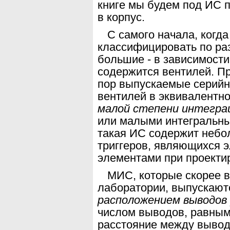
книге мы будем под ИС 
в корпус.
С самого начала, когда
классифицировать по
ра
большие - в зависимости 
содержится вентилей. П
пор выпускаемые серийн
вентилей в эквивалентн
малой степени интеграц
или малыми интегральн
такая ИС содержит небо
триггеров, являющихся 
элементами при проекти
МИС,
которые
скорее в
лаборатории, выпуска
ют
расположением выводов 
числом выводов, равным 1
расстояние между вывода