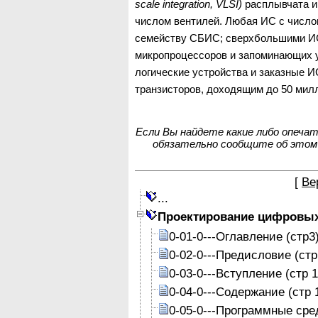
scale
integration
,
VLSI
)
расплывчата и
числом вентилей. Любая ИС с числом
семейству СБИС; сверхбольшими ИС
микропроцессоров и запоминающих у
логические устройства и заказные 
транзисторов, доходящим до 50 мил
Если Вы найдете какие либо опеча
обязательно сообщите об этом
[
Ве
...
Проектирование цифровых
0-01-0---Оглавление (стр3
0-02-0---Предисловие (стр
0-03-0---Вступление (стр 1
0-04-0---Содержание (стр 
0-05-0---Программные средс