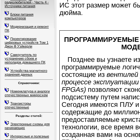
радиолюбителей - Часть 4 -
ИС этот размер может б
Источники питания
дюйма.
Блоки питания
компьютеров
Модернизация и ремонт
ПК
ПРОГРАММИРУЕМЫЕ 
Проектирование
цифровых устройств Том 1
МОД
Джон Ф Уэйкерли
Самоучитель по
Позднее вы узнаете из 
устранению сбоев и
неполадок домашнего ПК
программируемые логиче
Устройства магнитного
состоящие из
вентилей
хранения данных
процессе
эксплуатации 
Справочники:
FPGAs
)
позволяют скон
Номенклатура и аналоги
отечественных микросхем
подсистему путем напис
Сегодня имеются ПЛУ и
Транзисторы
отечественные
содержащие до миллион
Разделы статей:
предоставляемые крист
Электронные схемы для
техноло
гии, все время 
начинающих
созданная вами на осн
Интересные и полезные