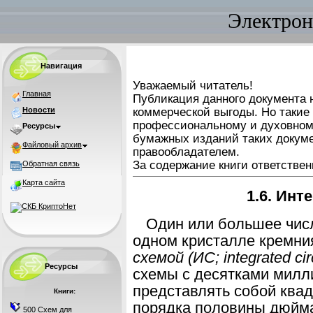
Электрон
Навигация
Уважаемый читатель!
Главная
Публикация данного документа н
Новости
коммерческой выгоды. Но такие
профессиональному и духовном
Ресурсы
бумажных изданий таких докуме
Файловый архив
правообладателем.
За содержание книги ответствен
Обратная связь
Карта сайта
1.6. Ин
Один или большее чис
одном кристалле крем
ни
схемой (ИС;
integrated
cir
Ресурсы
схемы с десятками милл
представлять со
бой квад
Книги:
порядка половины дюйма
500 Схем для