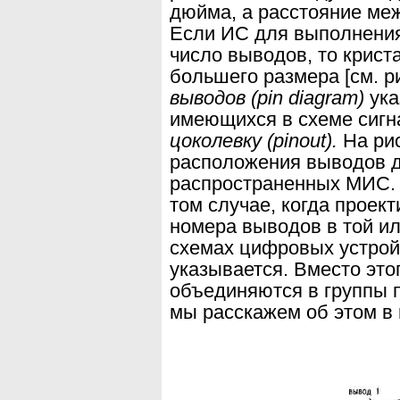
дюйма, а расстояние ме
Если ИС для выполнения
число выводов, то крис
большего размера [
см
. р
выводов (
pin
diagram
)
ук
имеющихся в схеме сигн
цоколевку
(
pinout
).
На ри
расположения выводов д
распространен
ных МИС. 
том случае, когда проек
номера выводов в той и
схемах
цифровых устрой
указывается. Вместо это
объединяются в группы 
мы рас
скажем об этом в 