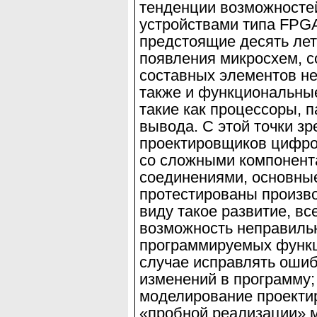
тенденции возможнос
те
устройствами типа
FPG
предстоящие десять ле
появления микросхем, с
составных элементов не 
также и
функциональные
такие как процессоры, 
вывода. С этой точки з
проектировщи
ков цифро
со сложными компонент
соединениями, основные
проте
стированы произв
виду такое развитие, вс
возможность неправиль
программируемых функци
случае исправлять оши
изменений в программу;
моделирование проектир
«пробной реализации» м