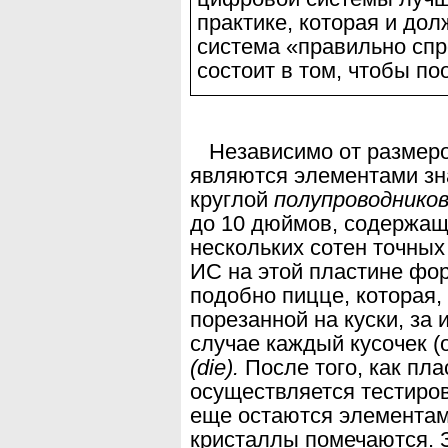
практике, которая и до
система «правильно спр
состоит в том, чтобы по
Независимо от размер
являются элементами
зн
круглой
полупроводников
до 10 дюймов, содержащ
нескольких со
тен точных
ИС на этой пластине ф
подобно пицце, которая,
порезанной на
куски, за
случае каждый кусочек (
(
die
).
После того, как пла
осуществля
ется тестиро
еще остаются элементам
кристаллы помечаются. З