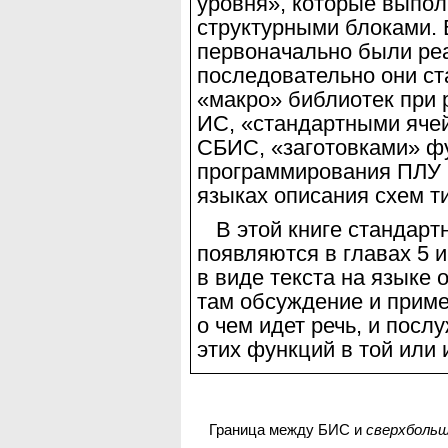
уровня», которые выпо
структурными блоками. 
первоначально были ре
последовательно они с
«макро» библиотек при
ИС, «стандартными
яче
СБИС, «заготовками» ф
программирования ПЛУ 
языках описания схем
т
В этой книге стандар
появляются в главах 5 и
в виде текста на языке
там обсуждение и прим
о чем идет речь, и посл
этих функций в той или
Граница между БИС и
сверхболь