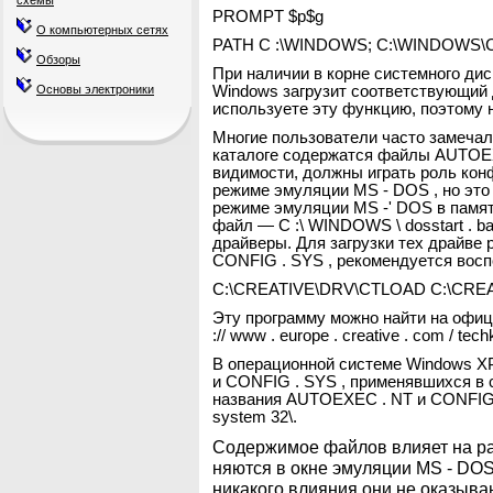
схемы
PROMPT $p$g
О компьютерных сетях
PATH С :\WINDOWS; C:\WINDOW
Обзоры
При наличии в корне системного д
Основы электроники
Windows загрузит соответствующий 
используете эту функцию, поэтому 
Многие пользователи часто замечал
каталоге содержатся файлы AUTOEX
видимости, должны играть роль кон
режиме эмуляции MS - DOS , но это 
режиме эмуляции MS -' DOS в памя
файл — C :\ WINDOWS \ dosstart . b
драйверы. Для загрузки тех драйве
CONFIG . SYS , рекомендуется вос
C:\CREATIVE\DRV\CTLOAD C:\CREA
Эту программу можно найти на офици
:// www . europe . creative . com / techkn
В операционной системе Windows 
и CONFIG . SYS , применявшихся в 
названия AUTOEXEC . NT и CONFIG 
system 32\.
Содержимое файлов влияет на ра
няются в окне эмуляции MS - DOS
никакого влияния они не оказыв