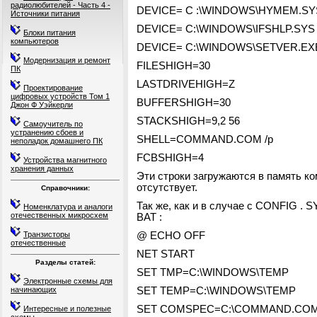
радиолюбителей - Часть 4 -
DEVICE= С :\WINDOWS\HYMEM.SY
Источники питания
DEVICE= C:\WINDOWS\IFSHLP.SYS
Блоки питания
компьютеров
DEVICE= C:\WINDOWS\SETVER.EX
Модернизация и ремонт
FILESHIGH=30
ПК
LASTDRIVEHIGH=Z
Проектирование
цифровых устройств Том 1
BUFFERSHIGH=30
Джон Ф Уэйкерли
STACKSHIGH=9,2 56
Самоучитель по
устранению сбоев и
SHELL=COMMAND.COM /p
неполадок домашнего ПК
FCBSHIGH=4
Устройства магнитного
хранения данных
Эти строки загружаются в память к
отсутствует.
Справочники:
Так же, как и в случае с CONFIG .
Номенклатура и аналоги
отечественных микросхем
BAT :
Транзисторы
@ ЕСНО OFF
отечественные
NET START
Разделы статей:
SET TMP=C:\WINDOWS\TEMP
Электронные схемы для
начинающих
SET TEMP=C:\WINDOWS\TEMP
SET COMSPEC=C:\COMMAND.CO
Интересные и полезные