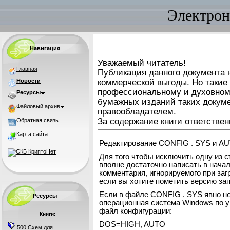
Электрон
Навигация
Уважаемый читатель!
Главная
Публикация данного документа н
Новости
коммерческой выгоды. Но такие
профессиональному и духовном
Ресурсы
бумажных изданий таких докуме
Файловый архив
правообладателем.
За содержание книги ответствен
Обратная связь
Карта сайта
Редактирование CONFIG . SYS и A
Для того чтобы исключить одну из ст
вполне достаточно написать в начал
комментария, игнорируемого при заг
если вы хотите пометить версию зап
Если в файле CONFIG . SYS явно не 
Ресурсы
операционная система Windows по 
файл конфигурации:
Книги:
DOS=HIGH, AUTO
500 Схем для