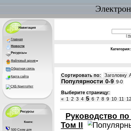
Электрон
Навигация
[
Н
Главная
Новости
Категория
Ресурсы
Файловый архив
Обратная связь
Сортировать по:
Заголовку
Карта сайта
Популярности
0-9
9-0
Выберите страницу:
5
«
1
2
3
4
6
7
8
9
10
11
1
Ресурсы
Руководство по
Книги:
Том II
500 Схем для