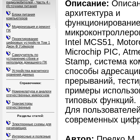
Описание:
Описа
радиолюбителей - Часть 4 -
Источники питания
архитектура и
Блоки питания
компьютеров
функционировани
Модернизация и ремонт
микроконтроллеро
ПК
Проектирование
Intel MCS51, Moto
цифровых устройств Том 1
Джон Ф Уэйкерли
Microchip PIC, Atm
Самоучитель по
устранению сбоев и
Stamp, система ко
неполадок домашнего ПК
способы адресаци
Устройства магнитного
хранения данных
прерываний, тести
Справочники:
примеры использо
Номенклатура и аналоги
отечественных микросхем
типовых функций.
Транзисторы
отечественные
Для пользователей
Разделы статей:
современных цифр
Электронные схемы для
начинающих
Интересные и полезные
Автор:
Предко М.