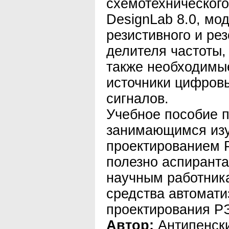
схемотехническог
DesignLab 8.0, мо
резистивного и ре
делителя частоты,
также необходимы
источники цифров
сигналов.
Учебное пособие п
занимающимся из
проектированием Р
полезно аспиранта
научным работни
средства автомати
проектирования Р
Автор:
Антипенски