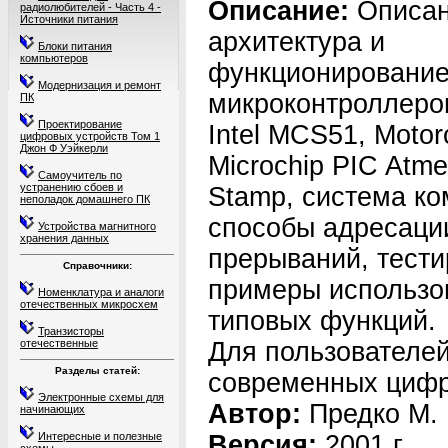
Описание:
Описа
радиолюбителей - Часть 4 -
Источники питания
архитектура и
Блоки питания
компьютеров
функционировани
Модернизация и ремонт
микроконтроллеро
ПК
Проектирование
Intel MCS51, Moto
цифровых устройств Том 1
Джон Ф Уэйкерли
Microchip PIC Atme
Самоучитель по
устранению сбоев и
Stamp, система ко
неполадок домашнего ПК
способы адресаци
Устройства магнитного
хранения данных
прерываний, тести
Справочники:
примеры использо
Номенклатура и аналоги
отечественных микросхем
типовых функций.
Транзисторы
отечественные
Для пользователей
Разделы статей:
современных цифр
Электронные схемы для
Автор:
Предко М.
начинающих
Интересные и полезные
Версия:
2001 г.