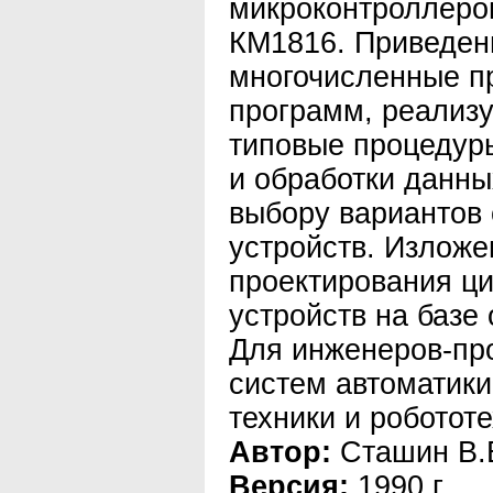
микроконтроллеро
КМ1816. Приведе
многочисленные 
программ, реализ
типовые процедур
и обработки данны
выбору вариантов
устройств. Изложе
проектирования ц
устройств на базе
Для инженеров-пр
систем автоматики
техники и робототе
Автор:
Сташин В.
Версия:
1990 г.