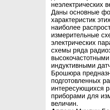
неэлектрических в
Даны основные фо
характеристик эти
наиболее распрос
измерительные сх
электрических па
схемы ряда радио
высокочастотными
индуктивными дат
Брошюра предназн
подготовленных р
интересующихся р
приборами для из
величин.