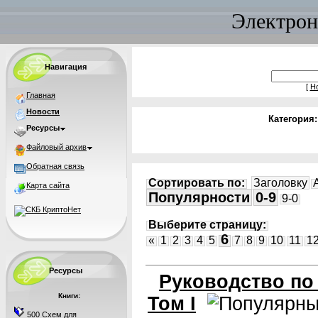
Электрон
Навигация
[
Н
Главная
Новости
Категория
Ресурсы
Файловый архив
Обратная связь
Сортировать по:
Заголовку
Карта сайта
Популярности
0-9
9-0
Выберите страницу:
6
«
1
2
3
4
5
7
8
9
10
11
1
Ресурсы
Руководство по
Книги:
Том I
500 Схем для