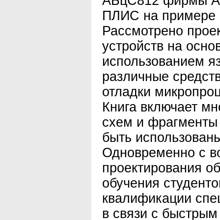
АБцС812 фирмы An
ПЛИС на примере 
Рассмотрено прое
устройств на осно
использованием я
различные средст
отладки микропро
Книга включает м
схем и фрагменты 
быть использованы
Одновременно с в
проектирования о
обучения студент
квалификации спе
в связи с быстры