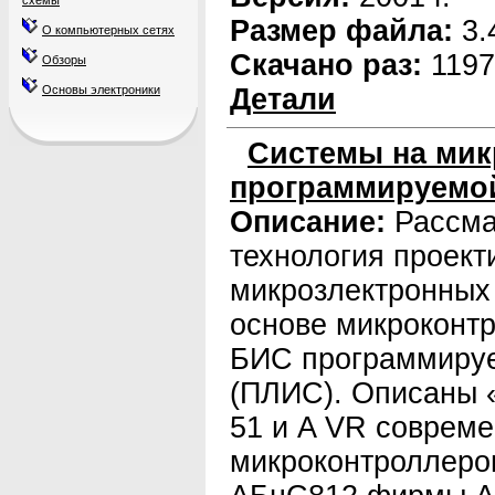
схемы
Размер файла:
3.
О компьютерных сетях
Скачано раз:
1197
Обзоры
Основы электроники
Детали
Системы на мик
программируемо
Описание:
Рассма
технология проект
микрозлектронных
основе микроконт
БИС программируе
(ПЛИС). Описаны 
51 и A VR соврем
микроконтроллеро