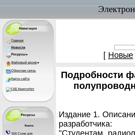
Электрон
Навигация
Главная
Новости
[
Новые
Ресурсы
Файловый архив
Обратная связь
Подробности фа
Карта сайта
полупровод
Издание 1. Описан
Ресурсы
разработчика:
Книги:
"Студентам, радио
500 Схем для