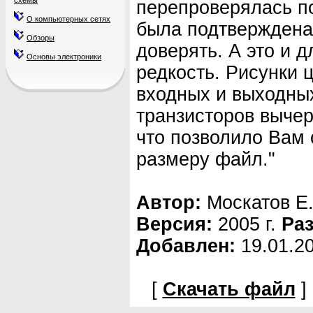
схемы
перепроверялась по
О компьютерных сетях
была подтверждена
Обзоры
доверять. А это и д
Основы электроники
редкость. Рисунки 
входных и выходны
транзисторов вычер
что позволило Вам 
размеру файл."
Автор:
Москатов Е.
Версия:
2005 г.
Ра
Добавлен:
19.01.2
[
Скачать файл
] 