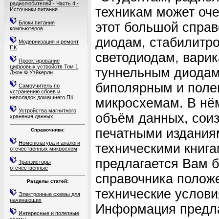
радиолюбителей - Часть 4 -
техникам может оч
Источники питания
Блоки питания
этот большой справ
компьютеров
диодам, стабилитр
Модернизация и ремонт
ПК
светодиодам, варик
Проектирование
цифровых устройств Том 1
туннельным диодам
Джон Ф Уэйкерли
биполярным и поле
Самоучитель по
устранению сбоев и
неполадок домашнего ПК
микросхемам. В нё
Устройства магнитного
объём данных, сои
хранения данных
печатными издания
Справочники:
Номенклатура и аналоги
техническими книга
отечественных микросхем
предлагается Вам б
Транзисторы
отечественные
справочника поло
Разделы статей:
технические услови
Электронные схемы для
начинающих
Информация предла
Интересные и полезные