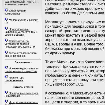
радиолюбителей - Часть 4 -
цветения, размеры стеблей и лист
Источники питания
Добиться этого можно простым ст
Блоки питания
конкретных битов ДНК с теми ил
компьютеров
Модернизация и ремонт
Мискантус является наилучшим к
ПК
пригодной для переработки в топл
Проектирование
сахарный тростник, имеют высоту
цифровых устройств Том 1
может произрастать в бедной почв
Джон Ф Уэйкерли
хорошо растет во влажных услови
Самоучитель по
США, Европы и Азии. Более того
устранению сбоев и
неполадок домашнего ПК
биомассы при меньшей посевной 
от других культур.
Устройства магнитного
хранения данных
Также Мискантус - это более чист
Справочники:
топливо. При сжигании угля или
Номенклатура и аналоги
парниковый углекислый газ, кото
отечественных микросхем
глобального изменения климата. 
Транзисторы
процессе роста, поэтому при сжи
отечественные
лишь круговорот CO2.
Разделы статей:
К сожалению, у Мискантуса есть 
Электронные схемы для
начинающих
начинает цвести слишком рано. Э
веществ и энергии, в то время к
Интересные и полезные