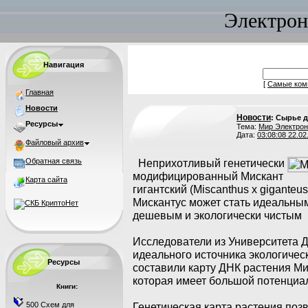
Электрон
Навигация
[
Самые ком
Главная
Новости
Новости
: Сырье 
Ресурсы
Тема:
Мир Электрон
Дата:
03:08:08 22.02
Файловый архив
Обратная связь
Неприхотливый генетически
модифицированный Мискант
Карта сайта
гигантский (Miscanthus x gigante
Мискантус может стать идеальны
дешевым и экологически чистым
Исследователи из Университета 
идеального источника экологичес
Ресурсы
составили карту ДНК растения Ми
которая имеет большой потенциал
Книги:
500 Схем для
Генетическая карта растения позв