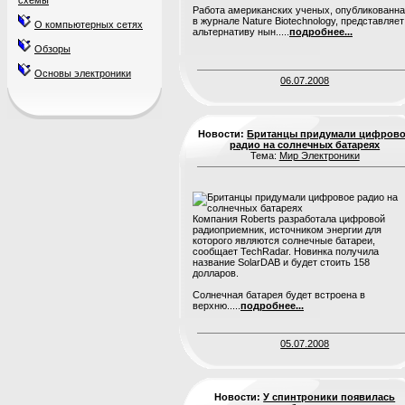
схемы
Работа американских ученых, опубликованн
в журнале Nature Biotechnology, представляет
О компьютерных сетях
альтернативу нын.....
подробнее...
Обзоры
Основы электроники
06.07.2008
Новости:
Британцы придумали цифров
радио на солнечных батареях
Тема:
Мир Электроники
Компания Roberts разработала цифровой
радиоприемник, источником энергии для
которого являются солнечные батареи,
сообщает TechRadar. Новинка получила
название SolarDAB и будет стоить 158
долларов.
Солнечная батарея будет встроена в
верхню.....
подробнее...
05.07.2008
Новости:
У спинтроники появилась