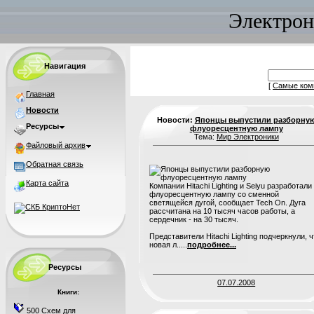
Электрон
Навигация
[
Самые ком
Главная
Новости
Новости:
Японцы выпустили разборну
Ресурсы
флуоресцентную лампу
Тема:
Мир Электроники
Файловый архив
Обратная связь
Карта сайта
Компании Hitachi Lighting и Seiyu разработали
флуоресцентную лампу со сменной
светящейся дугой, сообщает Tech On. Дуга
рассчитана на 10 тысяч часов работы, а
сердечник - на 30 тысяч.
Представители Hitachi Lighting подчеркнули, ч
новая л.....
подробнее...
Ресурсы
07.07.2008
Книги:
500 Схем для