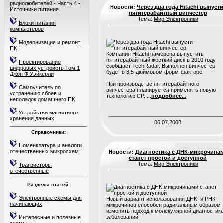
радиолюбителей - Часть 4 -
Новости:
Через два года Hitachi выпусти
Источники питания
пятитерабайтный винчестер
Тема:
Мир Электроники
Блоки питания
компьютеров
Модернизация и ремонт
ПК
Компания Hitachi намерена выпустить
пятитерабайтный жесткий диск в 2010 году,
Проектирование
сообщает TechRadar. Выполнен винчестер
цифровых устройств Том 1
будет в 3,5-дюймовом форм-факторе.
Джон Ф Уэйкерли
При производстве пятитерабайтного
Самоучитель по
винчестера планируется применять новую
устранению сбоев и
технологию CP.....
подробнее...
неполадок домашнего ПК
Устройства магнитного
хранения данных
06.07.2008
Справочники:
Номенклатура и аналоги
отечественных микросхем
Новости:
Диагностика с ДНК-микрочипа
станет простой и доступной
Тема:
Мир Электроники
Транзисторы
отечественные
Разделы статей:
Электронные схемы для
Новый вариант использования ДНК- и РНК-
начинающих
микрочипов способен радикальным образом
изменить подход к молекулярной диагностик
заболеваний.
Интересные и полезные