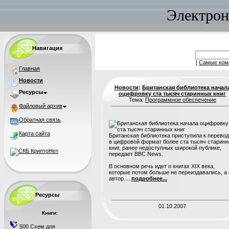
Электрон
Навигация
[
Самые ком
Главная
Новости
Новости
:
Британская библиотека начал
Ресурсы
оцифровку ста тысяч старинных книг
Тема:
Программное обеспечение
Файловый архив
Обратная связь
Карта сайта
Британская библиотека приступила к перево
в цифровой формат более ста тысяч старин
книг, ранее недоступных широкой публике,
передает BBC News.
В основном речь идет о книгах XIX века,
которые потом больше не переиздавались, а 
автор.....
подробнее...
Ресурсы
01.10.2007
Книги:
500 Схем для