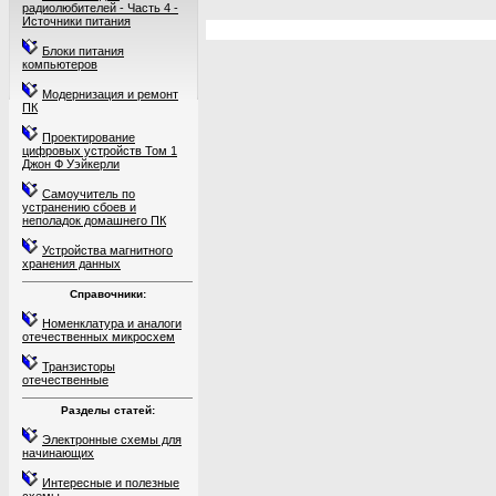
радиолюбителей - Часть 4 -
Источники питания
Блоки питания
компьютеров
Модернизация и ремонт
ПК
Проектирование
цифровых устройств Том 1
Джон Ф Уэйкерли
Самоучитель по
устранению сбоев и
неполадок домашнего ПК
Устройства магнитного
хранения данных
Справочники:
Номенклатура и аналоги
отечественных микросхем
Транзисторы
отечественные
Разделы статей:
Электронные схемы для
начинающих
Интересные и полезные