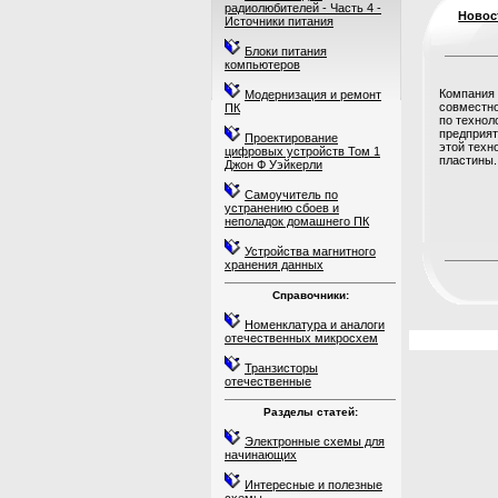
радиолюбителей - Часть 4 -
Новос
Источники питания
Блоки питания
компьютеров
Компания 
Модернизация и ремонт
совместно
ПК
по технол
предприят
Проектирование
этой техн
цифровых устройств Том 1
пластины...
Джон Ф Уэйкерли
Самоучитель по
устранению сбоев и
неполадок домашнего ПК
Устройства магнитного
хранения данных
Справочники:
Номенклатура и аналоги
отечественных микросхем
Транзисторы
отечественные
Разделы статей:
Электронные схемы для
начинающих
Интересные и полезные