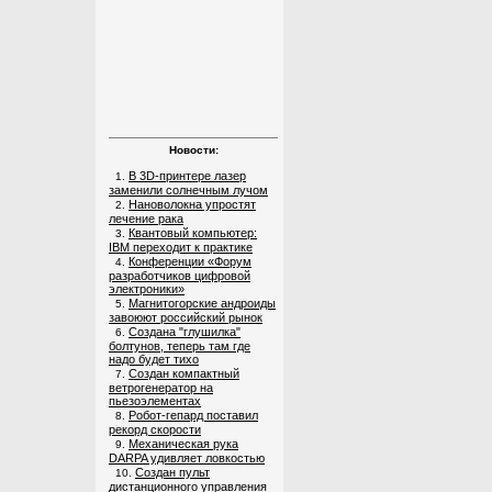
Новости:
В 3D-принтере лазер
1.
заменили солнечным лучом
Нановолокна упростят
2.
лечение рака
Квантовый компьютер:
3.
IBM переходит к практике
Конференции «Форум
4.
разработчиков цифровой
электроники»
Магнитогорские андроиды
5.
завоюют российский рынок
Создана "глушилка"
6.
болтунов, теперь там где
надо будет тихо
Создан компактный
7.
ветрогенератор на
пьезоэлементах
Робот-гепард поставил
8.
рекорд скорости
Механическая рука
9.
DARPA удивляет ловкостью
Создан пульт
10.
дистанционного управления