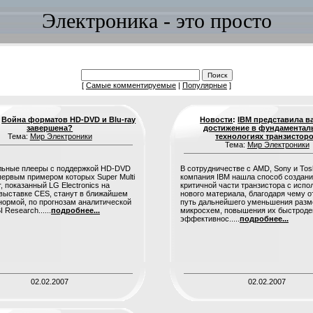
Электроника - это просто
[
Самые комментируемые
|
Популярные
]
:
Война форматов HD-DVD и Blu-ray
Новости
:
IBM представила в
завершена?
достижение в фундаментал
Тема:
Мир Электроники
технологиях транзистор
Тема:
Мир Электроники
льные плееры с поддержкой HD-DVD
В сотрудничестве с AMD, Sony и Tos
, первым примером которых Super Multi
компания IBM нашла способ создан
r, показанный LG Electronics на
критичной части транзистора с исп
выставке CES, станут в ближайшем
нового материала, благодаря чему 
ормой, по прогнозам аналитической
путь дальнейшего уменьшения разм
Research......
подробнее...
микросхем, повышения их быстроде
эффективнос.....
подробнее...
02.02.2007
02.02.2007