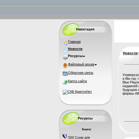
Навигация
Главная
Новости
Новости
Ресурсы
Файловый архив
Обратная связь
Универса
и Blu-ray
Карта сайта
Blue Playe
недавней 
будущем н
фирмы ABI 
Ресурсы
Книги:
500 Схем для