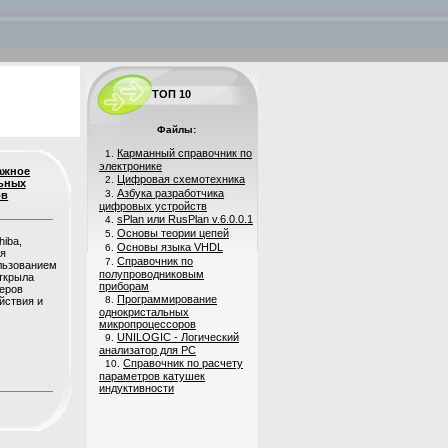
ТОП 10
Файлы:
Карманный справочник по
1.
электронике
ажное
Цифровая схемотехника
2.
ьных
Азбука разработчика
3.
ов
цифровых устройств
sPlan или RusPlan v.6.0.0.1
4.
Основы теории цепей
5.
hiba,
Основы языка VHDL
6.
ия
Справочник по
7.
ользованием
полупроводниковым
открыла
приборам
еров
Программирование
8.
йствия и
однокристальных
микропроцессоров
UNILOGIC - Логический
9.
анализатор для PC
Справочник по расчету
10.
параметров катушек
индуктивности