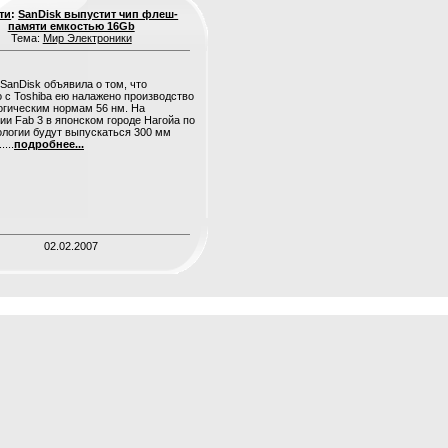
ти
:
SanDisk выпустит чип флеш-
памяти емкостью 16Gb
Тема:
Мир Электроники
SanDisk объявила о том, что
 с Toshiba ею налажено производство
огическим нормам 56 нм. На
ии Fab 3 в японском городе Нагойа по
ологии будут выпускаться 300 мм
...
подробнее...
02.02.2007