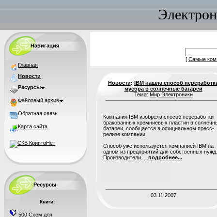
Электрон
Навигация
[
Самые ком
Главная
Новости
Новости
:
IBM нашла способ переработк
Ресурсы
мусора в солнечные батареи
Тема:
Мир Электроники
Файловый архив
Обратная связь
Компания IBM изобрела способ переработки
бракованных кремниевых пластин в солнечн
Карта сайта
батареи, сообщается в официальном пресс-
релизе компании.
Способ уже используется компанией IBM на
одном из предприятий для собственных нужд
Производители.....
подробнее...
Ресурсы
03.11.2007
Книги:
500 Схем для