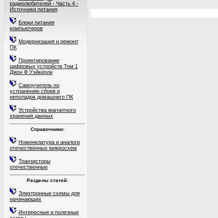
радиолюбителей - Часть 4 -
Источники питания
Блоки питания
компьютеров
Модернизация и ремонт
ПК
Проектирование
цифровых устройств Том 1
Джон Ф Уэйкерли
Самоучитель по
устранению сбоев и
неполадок домашнего ПК
Устройства магнитного
хранения данных
Справочники:
Номенклатура и аналоги
отечественных микросхем
Транзисторы
отечественные
Разделы статей:
Электронные схемы для
начинающих
Интересные и полезные