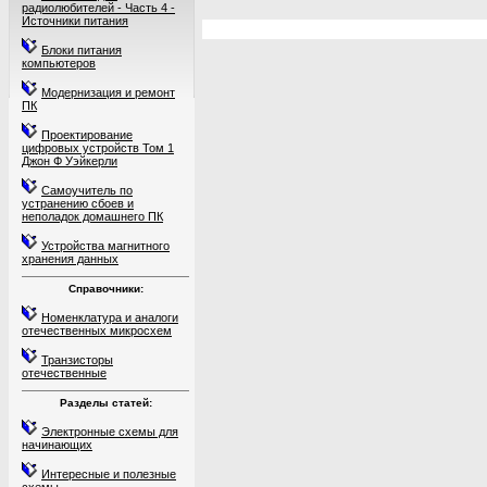
радиолюбителей - Часть 4 -
Источники питания
Блоки питания
компьютеров
Модернизация и ремонт
ПК
Проектирование
цифровых устройств Том 1
Джон Ф Уэйкерли
Самоучитель по
устранению сбоев и
неполадок домашнего ПК
Устройства магнитного
хранения данных
Справочники:
Номенклатура и аналоги
отечественных микросхем
Транзисторы
отечественные
Разделы статей:
Электронные схемы для
начинающих
Интересные и полезные