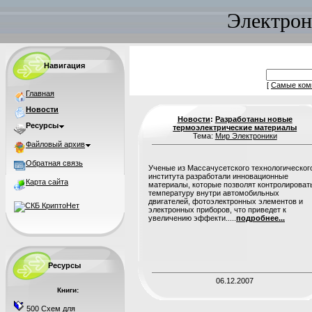
Электрон
Навигация
[
Самые ком
Главная
Новости
Новости
:
Разработаны новые
Ресурсы
термоэлектрические материалы
Тема:
Мир Электроники
Файловый архив
Обратная связь
Ученые из Массачусетского технологическог
института разработали инновационные
Карта сайта
материалы, которые позволят контролироват
температуру внутри автомобильных
двигателей, фотоэлектронных элементов и
электронных приборов, что приведет к
увеличению эффекти.....
подробнее...
Ресурсы
06.12.2007
Книги:
500 Схем для