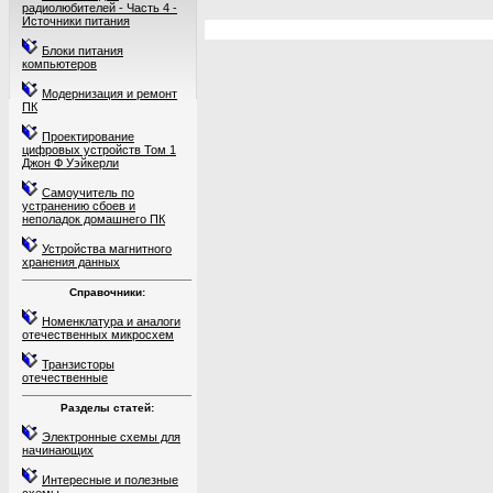
радиолюбителей - Часть 4 -
Источники питания
Блоки питания
компьютеров
Модернизация и ремонт
ПК
Проектирование
цифровых устройств Том 1
Джон Ф Уэйкерли
Самоучитель по
устранению сбоев и
неполадок домашнего ПК
Устройства магнитного
хранения данных
Справочники:
Номенклатура и аналоги
отечественных микросхем
Транзисторы
отечественные
Разделы статей:
Электронные схемы для
начинающих
Интересные и полезные