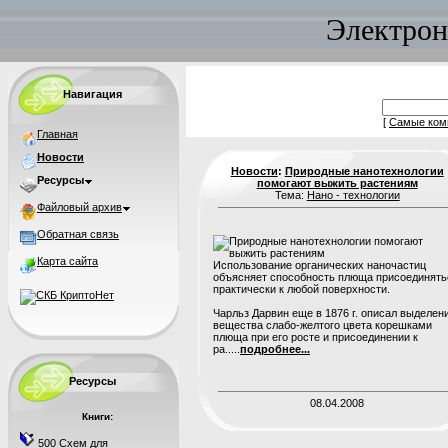
Электрон
Навигация
[
Самые ком
Главная
Новости
Новости
:
Природные нанотехнологии
Ресурсы
помогают выжить растениям
Тема:
Нано - технологии
Файловый архив
Обратная связь
Карта сайта
Использование органических наночастиц
объясняет способность плюща присоединять
практически к любой поверхности.
Чарльз Дарвин еще в 1876 г. описал выделен
вещества слабо-желтого цвета корешками
плюща при его росте и присоединении к
ра.....
подробнее...
Ресурсы
08.04.2008
Книги:
500 Схем для