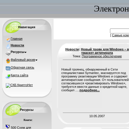
Электрон
Навигация
[
Самые ком
Главная
Новости
Новости
:
Новый троян для Windows – в
Ресурсы
«маске» антипирата
Тема:
Программное обеспечение
Файловый архив
Обратная связь
Новый троянец, обнаруженный в Сети
специалистами Symantec, маскируется под
Карта сайта
программу реактивации Windows и содержит
антипиратские сообщения. От пользователей
согласившихся «реактивировать Windows»,
требуется ввести данные о кредитной карте,
сообщил .....
подробнее...
Ресурсы
10.05.2007
Книги:
500 Схем для