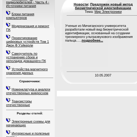
радиолюбителей - Часть 4 -
Новости
:
Предложен новый метод
Источники питания
биометрической идентификации
Тема:
Мир Электроники
Блоки питания
компьютеров
Ученые из Мичиганского университета
Модернизация и ремонт
разработали новый вид биометрической
ПК
идентификации, основанный на создании
трехмерного ультразвукового изображения
Проектирование
пальца......
подробнее...
цифровых устройств Том 1
Джон Ф Уэйкерли
Самоучитель по
устранению сбоев и
неполадок домашнего ПК
Устройства магнитного
хранения данных
10.05.2007
Справочники:
Номенклатура и аналоги
отечественных микросхем
Транзисторы
отечественные
Разделы статей:
Электронные схемы для
начинающих
Интересные и полезные