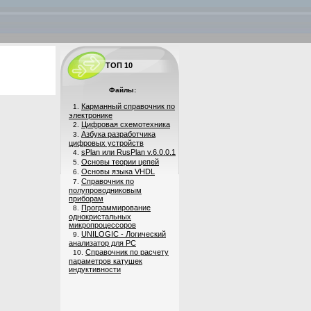
ТОП 10
Файлы:
Карманный справочник по
1.
электронике
Цифровая схемотехника
2.
Азбука разработчика
3.
цифровых устройств
sPlan или RusPlan v.6.0.0.1
4.
Основы теории цепей
5.
Основы языка VHDL
6.
Справочник по
7.
полупроводниковым
приборам
Программирование
8.
однокристальных
микропроцессоров
UNILOGIC - Логический
9.
анализатор для PC
Справочник по расчету
10.
параметров катушек
индуктивности