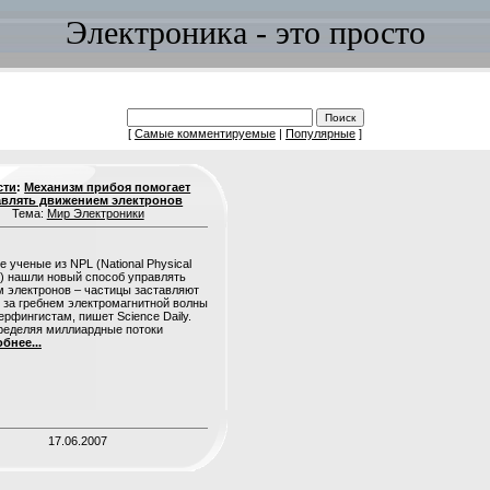
Электроника - это просто
[
Самые комментируемые
|
Популярные
]
сти
:
Механизм прибоя помогает
авлять движением электронов
Тема:
Мир Электроники
е ученые из NPL (National Physical
y) нашли новый способ управлять
 электронов – частицы заставляют
 за гребнем электромагнитной волны
ерфингистам, пишет Science Daily.
ределяя миллиардные потоки
бнее...
17.06.2007