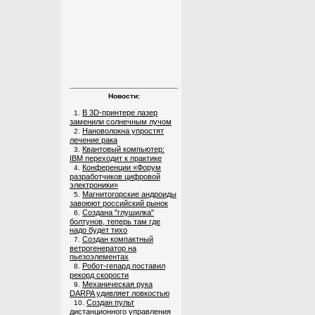
Новости:
В 3D-принтере лазер
1.
заменили солнечным лучом
Нановолокна упростят
2.
лечение рака
Квантовый компьютер:
3.
IBM переходит к практике
Конференции «Форум
4.
разработчиков цифровой
электроники»
Магнитогорские андроиды
5.
завоюют российский рынок
Создана "глушилка"
6.
болтунов, теперь там где
надо будет тихо
Создан компактный
7.
ветрогенератор на
пьезоэлементах
Робот-гепард поставил
8.
рекорд скорости
Механическая рука
9.
DARPA удивляет ловкостью
Создан пульт
10.
дистанционного управления