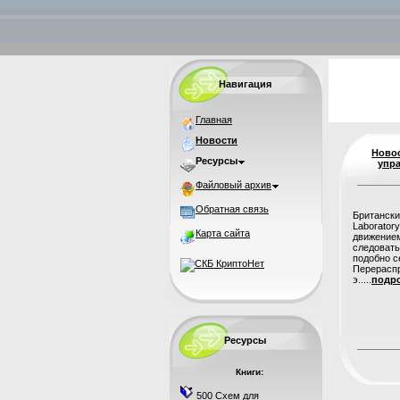
Навигация
Главная
Новости
Ново
Ресурсы
упр
Файловый архив
Обратная связь
Британски
Laborator
Карта сайта
движением
следовать
подобно с
Перерасп
э.....
подро
Ресурсы
Книги:
500 Схем для