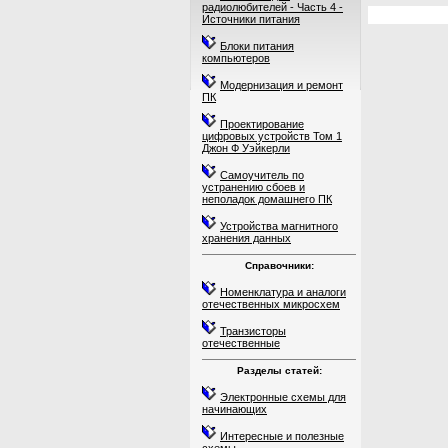
радиолюбителей - Часть 4 -
Источники питания
Блоки питания
компьютеров
Модернизация и ремонт
ПК
Проектирование
цифровых устройств Том 1
Джон Ф Уэйкерли
Самоучитель по
устранению сбоев и
неполадок домашнего ПК
Устройства магнитного
хранения данных
Справочники:
Номенклатура и аналоги
отечественных микросхем
Транзисторы
отечественные
Разделы статей:
Электронные схемы для
начинающих
Интересные и полезные