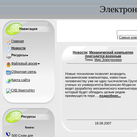
Электрон
Навигация
[
Самые ком
Главная
Новости
Новости
:
Механический компьютер
Ресурсы
пригодится военным
Тема:
Мир Электроники
Файловый архив
Обратная связь
Новые технологии позволят возродить
механические компьютеры, известные
Карта сайта
человечеству уже не одно тысячелетие.Груп
ученых из университета Висконсин-Мэдисон
ведет разработку механического компьютера
который будет обладать целым рядом
преимуществ пере.....
подробнее...
Ресурсы
18.08.2007
Книги:
500 Схем для