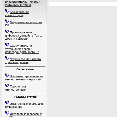
радиолюбителей - Часть 4 -
Источники питания
Блоки питания
компьютеров
Модернизация и ремонт
ПК
Проектирование
цифровых устройств Том 1
Джон Ф Уэйкерли
Самоучитель по
устранению сбоев и
неполадок домашнего ПК
Устройства магнитного
хранения данных
Справочники:
Номенклатура и аналоги
отечественных микросхем
Транзисторы
отечественные
Разделы статей:
Электронные схемы для
начинающих
Интересные и полезные