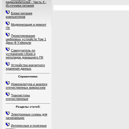
радиолюбителей - Часть 4 -
Источники питания
Блоки питания
компьютеров
Модернизация и ремонт
ПК
Проектирование
цифровых устройств Том 1
Джон Ф Уэйкерли
Самоучитель по
устранению сбоев и
неполадок домашнего ПК
Устройства магнитного
хранения данных
Справочники:
Номенклатура и аналоги
отечественных микросхем
Транзисторы
отечественные
Разделы статей:
Электронные схемы для
начинающих
Интересные и полезные