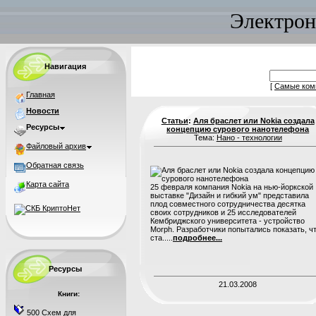
Электрон
Навигация
[
Самые ком
Главная
Новости
Статьи
:
Аля браслет или Nokia создала
Ресурсы
концепцию сурового нанотелефона
Тема:
Нано - технологии
Файловый архив
Обратная связь
Карта сайта
25 февраля компания Nokia на нью-йоркской
выставке "Дизайн и гибкий ум" представила
плод совместного сотрудничества десятка
своих сотрудников и 25 исследователей
Кембриджского университета - устройство
Morph. Разработчики попытались показать, ч
ста.....
подробнее...
Ресурсы
21.03.2008
Книги:
500 Схем для