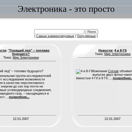
Электроника - это просто
[
Самые комментируемые
|
Популярные
]
ости
:
"Горящий лед" – топливо
Новости
:
4 и 8-Гб
будущего?
Тема:
Мир Электроники
Тема:
Мир Электроники
Компания
Corsair
объявил
выпуске двух флэш-нако
ональная группа исследователей
ёмкостью 4 Гб и 8 Гб......
подробнее..
т исследование возможности
я в качестве перспективного
 энергии до сих пор почти не
мые углеводородные соединения,
риродного газа, – находящиеся в
ст.....
подробнее...
22.01.2007
22.01.2007