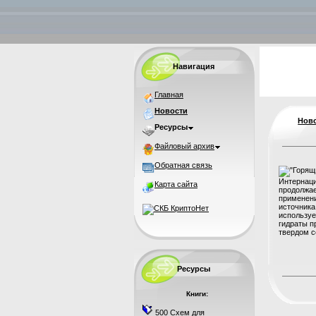
Навигация
Главная
Новости
Нов
Ресурсы
Файловый архив
Обратная связь
Интернаци
Карта сайта
продолжае
применени
источника
используе
гидраты п
твердом со
Ресурсы
Книги:
500 Схем для