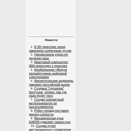
Новости:
В 3D-принтере лазер
1.
заменили солнечным лучом
Нановолокна упростят
2.
лечение рака
Квантовый компьютер:
3.
IBM переходит к практике
Конференции «Форум
4.
разработчиков цифровой
электроники»
Магнитогорские андроиды
5.
завоюют российский рынок
Создана "глушилка"
6.
болтунов, теперь там где
надо будет тихо
Создан компактный
7.
ветрогенератор на
пьезоэлементах
Робот-гепард поставил
8.
рекорд скорости
Механическая рука
9.
DARPA удивляет ловкостью
Создан пульт
10.
дистанционного управления