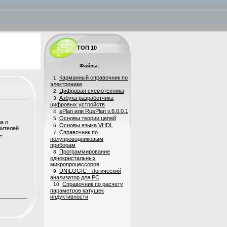
ТОП 10
Файлы:
Карманный справочник по
1.
электронике
Цифровая схемотехника
2.
Азбука разработчика
3.
цифровых устройств
sPlan или RusPlan v.6.0.0.1
4.
Основы теории цепей
5.
а о
Основы языка VHDL
6.
пителей
Справочник по
7.
.
полупроводниковым
приборам
Программирование
8.
однокристальных
микропроцессоров
UNILOGIC - Логический
9.
анализатор для PC
Справочник по расчету
10.
параметров катушек
индуктивности