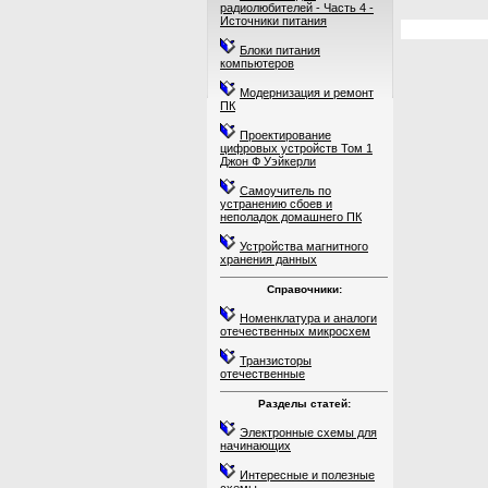
радиолюбителей - Часть 4 -
Источники питания
Блоки питания
компьютеров
Модернизация и ремонт
ПК
Проектирование
цифровых устройств Том 1
Джон Ф Уэйкерли
Самоучитель по
устранению сбоев и
неполадок домашнего ПК
Устройства магнитного
хранения данных
Справочники:
Номенклатура и аналоги
отечественных микросхем
Транзисторы
отечественные
Разделы статей:
Электронные схемы для
начинающих
Интересные и полезные