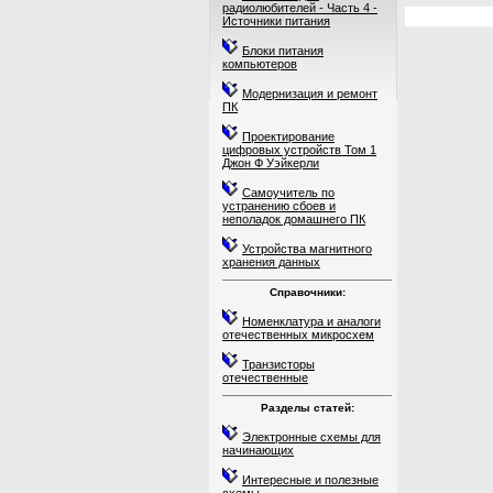
радиолюбителей - Часть 4 -
Источники питания
Блоки питания
компьютеров
Модернизация и ремонт
ПК
Проектирование
цифровых устройств Том 1
Джон Ф Уэйкерли
Самоучитель по
устранению сбоев и
неполадок домашнего ПК
Устройства магнитного
хранения данных
Справочники:
Номенклатура и аналоги
отечественных микросхем
Транзисторы
отечественные
Разделы статей:
Электронные схемы для
начинающих
Интересные и полезные