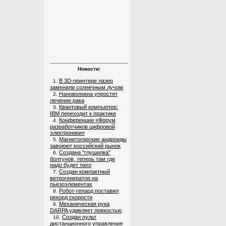
Новости:
В 3D-принтере лазер
1.
заменили солнечным лучом
Нановолокна упростят
2.
лечение рака
Квантовый компьютер:
3.
IBM переходит к практике
Конференции «Форум
4.
разработчиков цифровой
электроники»
Магнитогорские андроиды
5.
завоюют российский рынок
Создана "глушилка"
6.
болтунов, теперь там где
надо будет тихо
Создан компактный
7.
ветрогенератор на
пьезоэлементах
Робот-гепард поставил
8.
рекорд скорости
Механическая рука
9.
DARPA удивляет ловкостью
Создан пульт
10.
дистанционного управления