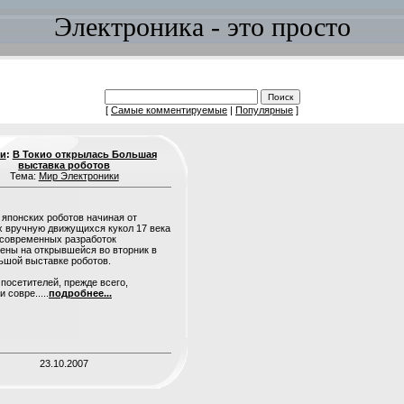
Электроника - это просто
[
Самые комментируемые
|
Популярные
]
ьи
:
В Токио открылась Большая
выставка роботов
Тема:
Мир Электроники
 японских роботов начиная от
 вручную движущихся кукол 17 века
современных разработок
ены на открывшейся во вторник в
ьшой выставке роботов.
посетителей, прежде всего,
 совре.....
подробнее...
23.10.2007