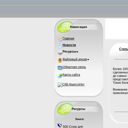
Навигация
Главная
Новости
Стат
Ресурсы
Файловый архив
Обратная связь
Более 100
сделанных
Карта сайта
до самых 
представл
Токио Бол
Внимание 
привлекали
Ресурсы
Книги:
500 Схем для