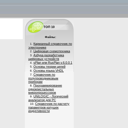
ТОП 10
Файлы:
Карманный справочник по
1.
электронике
Цифровая схемотехника
2.
Азбука разработчика
3.
цифровых устройств
sPlan или RusPlan v.6.0.0.1
4.
Основы теории цепей
5.
Основы языка VHDL
6.
Справочник по
7.
полупроводниковым
приборам
Программирование
8.
однокристальных
микропроцессоров
UNILOGIC - Логический
9.
анализатор для PC
Справочник по расчету
10.
параметров катушек
индуктивности