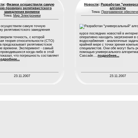
сти
:
Физики осуществили самую
Новости
:
Разработан "универс
ую проверку релятивистского
алгоритм
замедления времени
Тема:
Программное обеспеч
Тема:
Мир Электроники
курсе последних новостей в интерне
оверили точность, с которой
оперативно находить загрязнения в 
ая теория относительности (СТО)
водоснабжения - аналогичные задачи
 предсказывает релятивистское
крайней мере с точки зрения компь
е времени. Эксперимент - самый
специалистов. Они обе могут быть 
 проводившихся когда-либо в этой
помощью универсального алгоритма
 показал, что погрешность составляет
Cascade.....
подробнее...
одробнее...
23.11.2007
23.11.2007