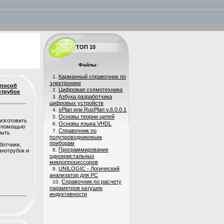
ТОП 10
Файлы:
Карманный справочник по
1.
электронике
способ
Цифровая схемотехника
2.
отрубок
Азбука разработчика
3.
цифровых устройств
sPlan или RusPlan v.6.0.0.1
4.
Основы теории цепей
5.
изготовить
Основы языка VHDL
6.
с помощью
Справочник по
7.
быть
полупроводниковым
приборам
ботчики,
Программирование
8.
анотрубок и
однокристальных
микропроцессоров
UNILOGIC - Логический
9.
анализатор для PC
Справочник по расчету
10.
параметров катушек
индуктивности