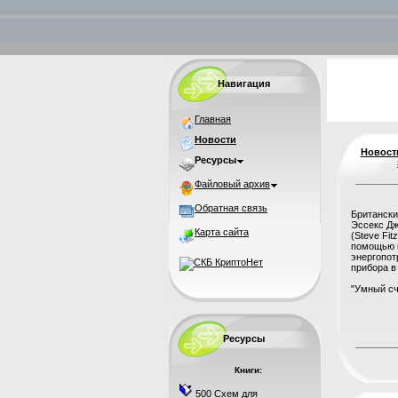
Навигация
Главная
Новости
Новост
Ресурсы
Файловый архив
Обратная связь
Британски
Эссекс Дж
Карта сайта
(Steve Fit
помощью к
энергопот
прибора в
"Умный сче
Ресурсы
Книги:
500 Схем для