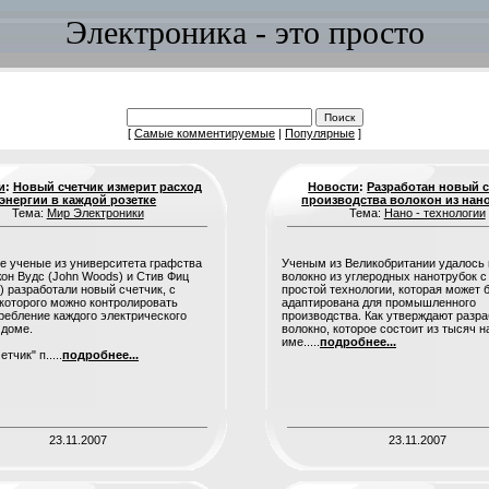
Электроника - это просто
[
Самые комментируемые
|
Популярные
]
и
:
Новый счетчик измерит расход
Новости
:
Разработан новый 
энергии в каждой розетке
производства волокон из нан
Тема:
Мир Электроники
Тема:
Нано - технологии
е ученые из университета графства
Ученым из Великобритании удалось 
он Вудс (John Woods) и Стив Фиц
волокно из углеродных нанотрубок 
z) разработали новый счетчик, с
простой технологии, которая может 
оторого можно контролировать
адаптирована для промышленного
ребление каждого электрического
производства. Как утверждают разра
 доме.
волокно, которое состоит из тысяч н
име.....
подробнее...
тчик" п.....
подробнее...
23.11.2007
23.11.2007