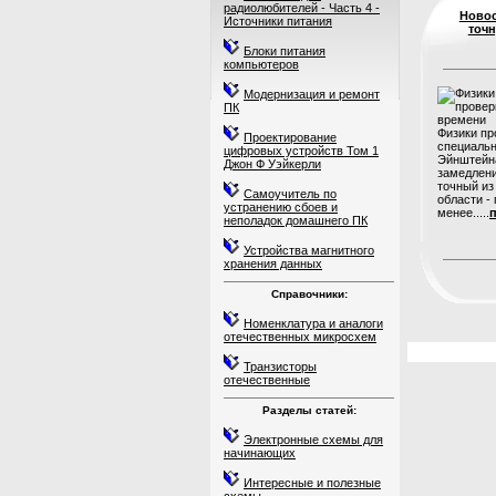
радиолюбителей - Часть 4 -
Ново
Источники питания
точн
Блоки питания
компьютеров
Модернизация и ремонт
ПК
Физики пр
Проектирование
специальн
цифровых устройств Том 1
Эйнштейна
Джон Ф Уэйкерли
замедлени
точный из
Самоучитель по
области -
устранению сбоев и
менее.....
п
неполадок домашнего ПК
Устройства магнитного
хранения данных
Справочники:
Номенклатура и аналоги
отечественных микросхем
Транзисторы
отечественные
Разделы статей:
Электронные схемы для
начинающих
Интересные и полезные