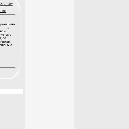
альный"
ение
Быть
в
те и
системе
, по
ютерных
решены с