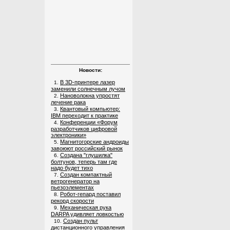
Новости:
В 3D-принтере лазер
1.
заменили солнечным лучом
Нановолокна упростят
2.
лечение рака
Квантовый компьютер:
3.
IBM переходит к практике
Конференции «Форум
4.
разработчиков цифровой
электроники»
Магнитогорские андроиды
5.
завоюют российский рынок
Создана "глушилка"
6.
болтунов, теперь там где
надо будет тихо
Создан компактный
7.
ветрогенератор на
пьезоэлементах
Робот-гепард поставил
8.
рекорд скорости
Механическая рука
9.
DARPA удивляет ловкостью
Создан пульт
10.
дистанционного управления