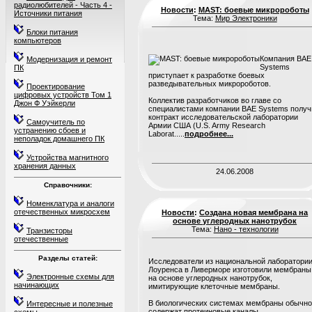
радиолюбителей - Часть 4 -
Новости
:
MAST: боевые микророботы
Источники питания
Тема:
Мир Электроники
Блоки питания
компьютеров
Компания BAE
Модернизация и ремонт
Systems
ПК
приступает к разработке боевых
разведывательных микророботов.
Проектирование
цифровых устройств Том 1
Коллектив разработчиков во главе со
Джон Ф Уэйкерли
специалистами компании BAE Systems получ
контракт исследовательской лаборатории
Самоучитель по
Армии США (U.S. Army Research
устранению сбоев и
Laborat.....
подробнее...
неполадок домашнего ПК
Устройства магнитного
хранения данных
24.06.2008
Справочники:
Номенклатура и аналоги
отечественных микросхем
Новости
:
Создана новая мембрана на
основе углеродных нанотрубок
Тема:
Нано - технологии
Транзисторы
отечественные
Разделы статей:
Исследователи из национальной лаборатори
Лоуренса в Ливерморе изготовили мембраны
Электронные схемы для
на основе углеродных нанотрубок,
начинающих
имитирующие клеточные мембраны.
В биологических системах мембраны обычно
Интересные и полезные
содержат протеиновые каналы