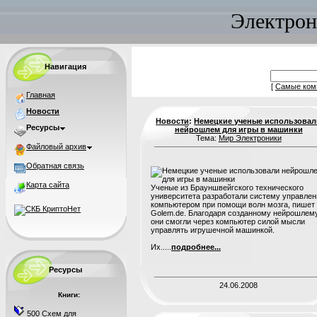
Электрон
Навигация
[
Самые ком
Главная
Новости
Новости
:
Немецкие ученые использовал
Ресурсы
нейрошлем для игры в машинки
Тема:
Мир Электроники
Файловый архив
Обратная связь
Карта сайта
Ученые из Брауншвейгского технического
университета разработали систему управлен
компьютером при помощи волн мозга, пишет
Golem.de. Благодаря созданному нейрошлем
они смогли через компьютер силой мысли
управлять игрушечной машинкой.
Их.....
подробнее...
Ресурсы
24.06.2008
Книги:
500 Схем для