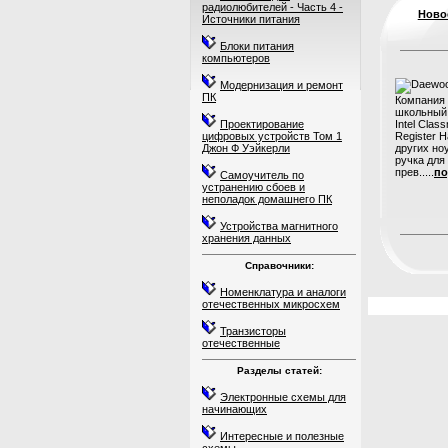
радиолюбителей - Часть 4 -
Ново
Источники питания
Блоки питания
компьютеров
Модернизация и ремонт
ПК
Компания
школьный 
Проектирование
Intel Cla
цифровых устройств Том 1
Register 
Джон Ф Уэйкерли
других ноу
ручка для
прев.....
по
Самоучитель по
устранению сбоев и
неполадок домашнего ПК
Устройства магнитного
хранения данных
Справочники:
Номенклатура и аналоги
отечественных микросхем
Транзисторы
отечественные
Разделы статей:
Электронные схемы для
начинающих
Интересные и полезные