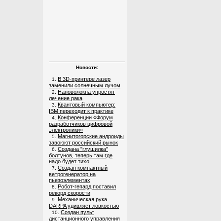
Новости:
В 3D-принтере лазер
1.
заменили солнечным лучом
Нановолокна упростят
2.
лечение рака
Квантовый компьютер:
3.
IBM переходит к практике
Конференции «Форум
4.
разработчиков цифровой
электроники»
Магнитогорские андроиды
5.
завоюют российский рынок
Создана "глушилка"
6.
болтунов, теперь там где
надо будет тихо
Создан компактный
7.
ветрогенератор на
пьезоэлементах
Робот-гепард поставил
8.
рекорд скорости
Механическая рука
9.
DARPA удивляет ловкостью
Создан пульт
10.
дистанционного управления