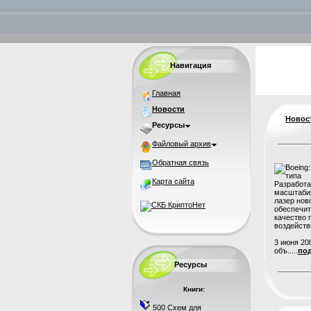
Навигация
Главная
Новости
Новос
Ресурсы
Файловый архив
Обратная связь
Карта сайта
Разработа
масштаби
лазер нов
обеспечи
качество 
воздейств
3 июня 20
объ.....
под
Ресурсы
Книги:
500 Схем для