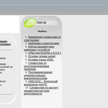
ТОП 10
Файлы:
Карманный справочник по
1.
электронике
ающих
Цифровая схемотехника
2.
иллиард
Азбука разработчика
3.
цифровых устройств
sPlan или RusPlan v.6.0.0.1
4.
Основы теории цепей
5.
Основы языка VHDL
6.
Справочник по
7.
иарда
полупроводниковым
ссылкой на
приборам
ного
Программирование
8.
их
однокристальных
микропроцессоров
 всех
UNILOGIC - Логический
9.
..
анализатор для PC
Справочник по расчету
10.
параметров катушек
индуктивности