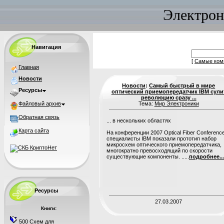
Электрон
Навигация
[
Самые ком
Главная
Новости
Новости
:
Самый быстрый в мире
Ресурсы
оптический приемопередатчик IBM сули
революцию сразу ...
Файловый архив
Тема:
Мир Электроники
Обратная связь
... в нескольких областях
Карта сайта
На конференции 2007 Optical Fiber Conference
специалисты IBM показали прототип набор
микросхем оптического приемопередатчика,
многократно превосходящий по скорости
существующие компоненты. .....
подробнее...
Ресурсы
27.03.2007
Книги:
500 Схем для