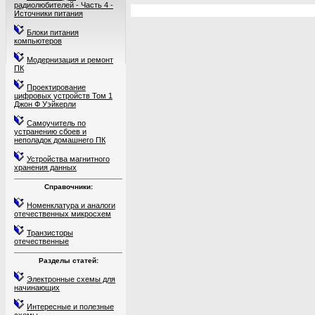
радиолюбителей - Часть 4 -
Источники питания
Блоки питания
компьютеров
Модернизация и ремонт
ПК
Проектирование
цифровых устройств Том 1
Джон Ф Уэйкерли
Самоучитель по
устранению сбоев и
неполадок домашнего ПК
Устройства магнитного
хранения данных
Справочники:
Номенклатура и аналоги
отечественных микросхем
Транзисторы
отечественные
Разделы статей:
Электронные схемы для
начинающих
Интересные и полезные