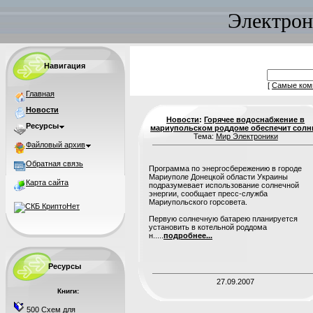
Электрон
Навигация
[
Самые ком
Главная
Новости
Новости
:
Горячее водоснабжение в
Ресурсы
мариупольском роддоме обеспечит солн
Тема:
Мир Электроники
Файловый архив
Обратная связь
Программа по энергосбережению в городе
Мариуполе Донецкой области Украины
Карта сайта
подразумевает использование солнечной
энергии, сообщает пресс-служба
Мариупольского горсовета.
Первую солнечную батарею планируется
установить в котельной роддома
н.....
подробнее...
Ресурсы
27.09.2007
Книги:
500 Схем для