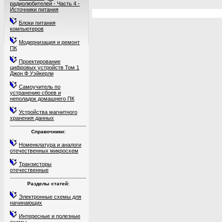
радиолюбителей - Часть 4 -
Источники питания
Блоки питания
компьютеров
Модернизация и ремонт
ПК
Проектирование
цифровых устройств Том 1
Джон Ф Уэйкерли
Самоучитель по
устранению сбоев и
неполадок домашнего ПК
Устройства магнитного
хранения данных
Справочники:
Номенклатура и аналоги
отечественных микросхем
Транзисторы
отечественные
Разделы статей:
Электронные схемы для
начинающих
Интересные и полезные