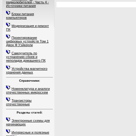
радиолюбителей - Часть 4 -
Источники питания
Блоки питания
компьютеров
Модернизация и ремонт
ПК
Проектирование
цифровых устройств Том 1
Джон Ф Уэйкерли
Самоучитель по
устранению сбоев и
неполадок домашнего ПК
Устройства магнитного
хранения данных
Справочники:
Номенклатура и аналоги
отечественных микросхем
Транзисторы
отечественные
Разделы статей:
Электронные схемы для
начинающих
Интересные и полезные