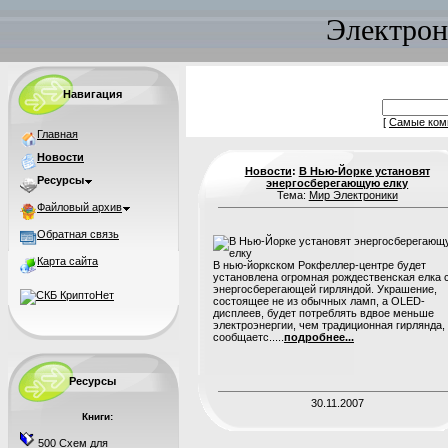
Электрон
Навигация
[
Самые ком
Главная
Новости
Новости
:
В Нью-Йорке установят
Ресурсы
энергосберегающую елку
Тема:
Мир Электроники
Файловый архив
Обратная связь
Карта сайта
В нью-йоркском Рокфеллер-центре будет
установлена огромная рождественская елка 
энергосберегающей гирляндой. Украшение,
состоящее не из обычных ламп, а OLED-
дисплеев, будет потреблять вдвое меньше
электроэнергии, чем традиционная гирлянда,
сообщаетс.....
подробнее...
Ресурсы
30.11.2007
Книги:
500 Схем для