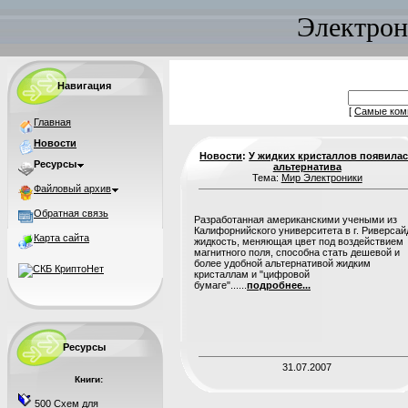
Электрон
Навигация
[
Самые ком
Главная
Новости
Новости
:
У жидких кристаллов появила
Ресурсы
альтернатива
Тема:
Мир Электроники
Файловый архив
Обратная связь
Разработанная американскими учеными из
Калифорнийского университета в г. Риверсай
Карта сайта
жидкость, меняющая цвет под воздействием
магнитного поля, способна стать дешевой и
более удобной альтернативой жидким
кристаллам и "цифровой
бумаге"......
подробнее...
Ресурсы
31.07.2007
Книги:
500 Схем для