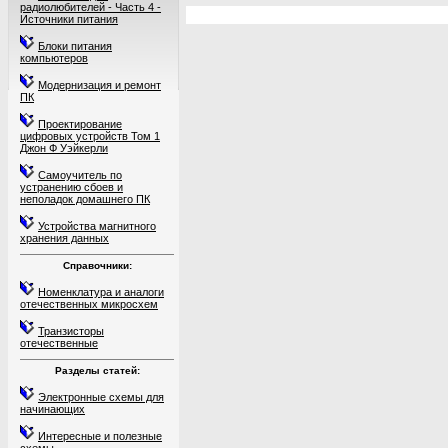
радиолюбителей - Часть 4 -
Источники питания
Блоки питания
компьютеров
Модернизация и ремонт
ПК
Проектирование
цифровых устройств Том 1
Джон Ф Уэйкерли
Самоучитель по
устранению сбоев и
неполадок домашнего ПК
Устройства магнитного
хранения данных
Справочники:
Номенклатура и аналоги
отечественных микросхем
Транзисторы
отечественные
Разделы статей:
Электронные схемы для
начинающих
Интересные и полезные