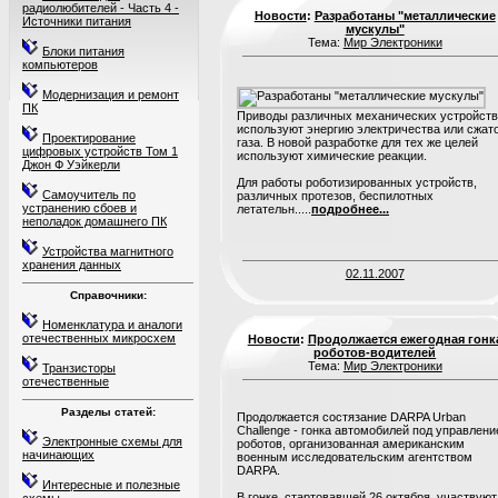
радиолюбителей - Часть 4 -
Новости
:
Разработаны "металлические
Источники питания
мускулы"
Тема:
Мир Электроники
Блоки питания
компьютеров
Модернизация и ремонт
ПК
Приводы различных механических устройств
используют энергию электричества или сжат
Проектирование
газа. В новой разработке для тех же целей
цифровых устройств Том 1
используют химические реакции.
Джон Ф Уэйкерли
Для работы роботизированных устройств,
Самоучитель по
различных протезов, беспилотных
устранению сбоев и
летательн.....
подробнее...
неполадок домашнего ПК
Устройства магнитного
хранения данных
02.11.2007
Справочники:
Номенклатура и аналоги
отечественных микросхем
Новости
:
Продолжается ежегодная гонк
роботов-водителей
Тема:
Мир Электроники
Транзисторы
отечественные
Разделы статей:
Продолжается состязание DARPA Urban
Challenge - гонка автомобилей под управлен
Электронные схемы для
роботов, организованная американским
начинающих
военным исследовательским агентством
DARPA.
Интересные и полезные
В гонке, стартовавшей 26 октября, участвуют