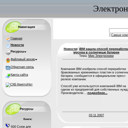
Электрон
Навигация
[
Самые ком
Главная
Новости
Новости
:
IBM нашла способ переработк
Ресурсы
мусора в солнечные батареи
Тема:
Мир Электроники
Файловый архив
Обратная связь
Компания IBM изобрела способ переработки
бракованных кремниевых пластин в солнечн
Карта сайта
батареи, сообщается в официальном пресс-
релизе компании.
Способ уже используется компанией IBM на
одном из предприятий для собственных нужд
Производители.....
подробнее...
Ресурсы
03.11.2007
Книги:
500 Схем для