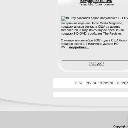
популярнее HD-DVD
Тема:
Мир Электроники
По данным издания Home Media Magazine,
продажи дисков blu-ray в США за девять
месяцев 2007 года почти вдвое превысили
продажи HD-DVD, сообщает The Register.
C января по сентябрь 2007 года в США было
продано около 1,4 миллиона дисков HD-
DV.....
подробнее...
27.10.2007
«
52
...
35
34
33
32
31
30
29
Copyright 