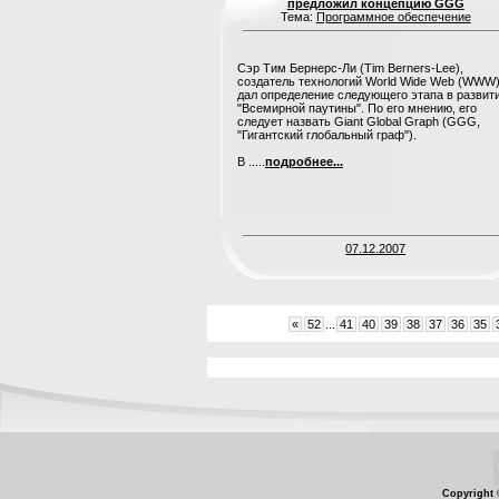
предложил концепцию GGG
Тема:
Программное обеспечение
Сэр Тим Бернерс-Ли (Tim Berners-Lee),
создатель технологий World Wide Web (WWW)
дал определение следующего этапа в развит
"Всемирной паутины". По его мнению, его
следует назвать Giant Global Graph (GGG,
"Гигантский глобальный граф").
В .....
подробнее...
07.12.2007
«
52
...
41
40
39
38
37
36
35
Copyright 