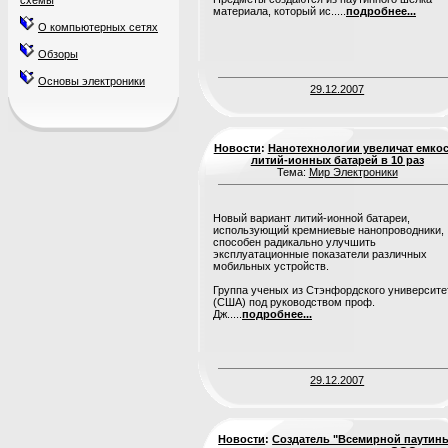
схемы
материала, который ис.....
подробнее...
О компьютерных сетях
Обзоры
Основы электроники
29.12.2007
Новости
:
Нанотехнологии увеличат емко
литий-ионных батарей в 10 раз
Тема:
Мир Электроники
Новый вариант литий-ионной батареи,
использующий кремниевые нанопроводники,
способен радикально улучшить
эксплуатационные показатели различных
мобильных устройств.
Группа ученых из Стэнфордского университе
(США) под руководством проф.
Дж.....
подробнее...
29.12.2007
Новости
:
Создатель "Всемирной паутин