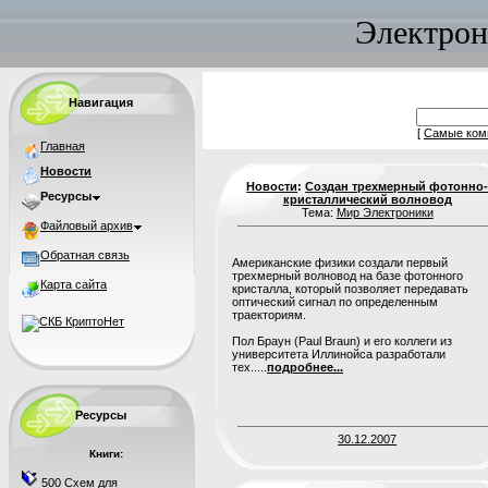
Электрон
Навигация
[
Самые ком
Главная
Новости
Новости
:
Создан трехмерный фотонно
Ресурсы
кристаллический волновод
Тема:
Мир Электроники
Файловый архив
Обратная связь
Американские физики создали первый
трехмерный волновод на базе фотонного
Карта сайта
кристалла, который позволяет передавать
оптический сигнал по определенным
траекториям.
Пол Браун (Paul Braun) и его коллеги из
университета Иллинойса разработали
тех.....
подробнее...
Ресурсы
30.12.2007
Книги:
500 Схем для