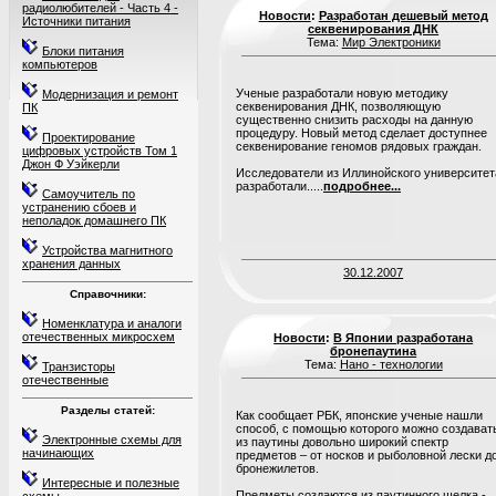
радиолюбителей - Часть 4 -
Новости
:
Разработан дешевый метод
Источники питания
секвенирования ДНК
Тема:
Мир Электроники
Блоки питания
компьютеров
Ученые разработали новую методику
Модернизация и ремонт
секвенирования ДНК, позволяющую
ПК
существенно снизить расходы на данную
процедуру. Новый метод сделает доступнее
Проектирование
секвенирование геномов рядовых граждан.
цифровых устройств Том 1
Джон Ф Уэйкерли
Исследователи из Иллинойского университет
разработали.....
подробнее...
Самоучитель по
устранению сбоев и
неполадок домашнего ПК
Устройства магнитного
хранения данных
30.12.2007
Справочники:
Номенклатура и аналоги
отечественных микросхем
Новости
:
В Японии разработана
бронепаутина
Тема:
Нано - технологии
Транзисторы
отечественные
Разделы статей:
Как сообщает РБК, японские ученые нашли
способ, с помощью которого можно создават
Электронные схемы для
из паутины довольно широкий спектр
начинающих
предметов – от носков и рыболовной лески д
бронежилетов.
Интересные и полезные
Предметы создаются из паутинного шелка -