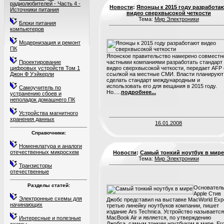
радиолюбителей - Часть 4 -
Новости
:
Японцы к 2015 году разработа
Источники питания
видео сверхвысокой четкости
Тема:
Мир Электроники
Блоки питания
компьютеров
Модернизация и ремонт
ПК
Японское правительство намерено совместн
Проектирование
частными компаниями разработать стандарт
цифровых устройств Том 1
видео сверхвысокой четкости, передает AFP 
Джон Ф Уэйкерли
ссылкой на местные СМИ. Власти планируют
сделать стандарт международным и
использовать его для вещания в 2015 году.
Самоучитель по
Но.....
подробнее...
устранению сбоев и
неполадок домашнего ПК
Устройства магнитного
хранения данных
16.01.2008
Справочники:
Номенклатура и аналоги
отечественных микросхем
Новости
:
Самый тонкий ноутбук в мир
Тема:
Мир Электроники
Транзисторы
отечественные
Разделы статей:
Основател
Apple Стив
Электронные схемы для
Джобс представил на выставке MacWorld Exp
начинающих
третью линейку ноутбуков компании, пишет
издание Ars Technica. Устройство называется
MacBook Air и является, по утверждению
Интересные и полезные
Джобса, самым тонким ноутбуком в мире. Ег