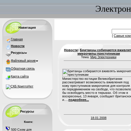
Электрон
Навигация
[
Самые ком
Главная
Новости
Новости
:
Британцы собираются вживля
Ресурсы
микрочипы преступникам
Тема:
Мир Электроники
Файловый архив
Обратная связь
Карта сайта
Министерство юстиции Великобритании
рассматривает возможность вживления под
кожу преступников микрочипов для контроля 
их передвижением на свободе, что позволило
бы освободить место в тюрьмах. Об этом в
воскресенье, 13 января, сообщает британско
и.....
подробнее...
Ресурсы
18.01.2008
Книги:
500 Схем для