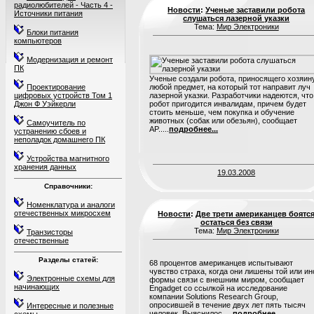
радиолюбителей - Часть 4 -
Новости
:
Ученые заставили робота
Источники питания
слушаться лазерной указки
Тема:
Мир Электроники
Блоки питания
компьютеров
Модернизация и ремонт
ПК
Ученые создали робота, приносящего хозяин
Проектирование
любой предмет, на который тот направит луч
цифровых устройств Том 1
лазерной указки. Разработчики надеются, что
Джон Ф Уэйкерли
робот пригодится инвалидам, причем будет
стоить меньше, чем покупка и обучение
животных (собак или обезьян), сообщает
Самоучитель по
AP.....
подробнее...
устранению сбоев и
неполадок домашнего ПК
Устройства магнитного
хранения данных
19.03.2008
Справочники:
Номенклатура и аналоги
отечественных микросхем
Новости
:
Две трети американцев боятс
остаться без связи
Тема:
Мир Электроники
Транзисторы
отечественные
Разделы статей:
68 процентов американцев испытывают
чувство страха, когда они лишены той или ин
Электронные схемы для
формы связи с внешним миром, сообщает
начинающих
Engadget со ссылкой на исследование
компании Solutions Research Group,
опросившей в течение двух лет пять тысяч
Интересные и полезные
человек. Выяснилос.....
подробнее...