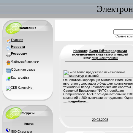
Электрон
Навигация
[
Самые ком
Главная
Новости
Новости
:
Билл Гейтс предсказал
Ресурсы
исчезновение клавиатур и мышей
Тема:
Мир Электроники
Файловый архив
Обратная связь
Карта сайта
Основатель корпорации Microsoft Билл Гейтс
выступил с докладом о будущем компьютер
технологий перед Технологическим советом
Северной Вирджинии (NVTC), сообщает
Computerworld. NVTC объединяет свыше 110
компаний с 200 тысячами сотрудников. Одн
.....
подробнее...
Ресурсы
20.03.2008
Книги:
500 Схем для