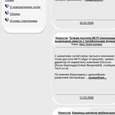
схемы
О компьютерных сетях
Обзоры
Основы электроники
18.03.2008
Новости
:
Точкам доступа Wi-Fi предсказа
вымирание вместе с телефонными будка
Тема:
Мир Электроники
С развитием сетей связи третьего поколения
точки доступа Wi-Fi уйдут в прошлое, заявил
директор по маркетингу компании Ericsson
Йохан Бергендал(Johan Bergendahl), сообщае
Tech.co.uk.
По мнению Бергендала,с дальнейшим
развитием беспроводн.....
подробнее...
17.03.2008
Новости
:
Канадцы научили мобильные