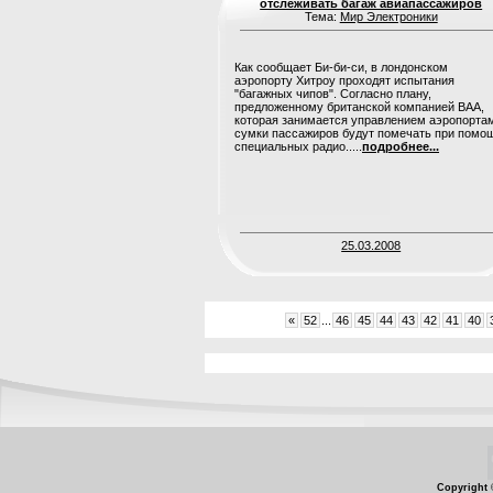
отслеживать багаж авиапассажиров
Тема:
Мир Электроники
Как сообщает Би-би-си, в лондонском
аэропорту Хитроу проходят испытания
"багажных чипов". Согласно плану,
предложенному британской компанией BAA,
которая занимается управлением аэропорта
сумки пассажиров будут помечать при помо
специальных радио.....
подробнее...
25.03.2008
«
52
...
46
45
44
43
42
41
40
Copyright 