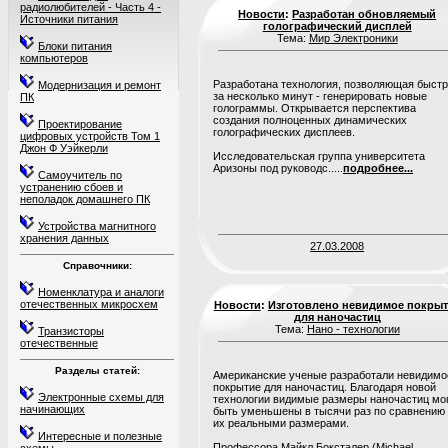
радиолюбителей - Часть 4 -
Новости
:
Разработан обновляемый
Источники питания
голографический дисплей
Тема:
Мир Электроники
Блоки питания
компьютеров
Разработана технология, позволяющая быстр
Модернизация и ремонт
за несколько минут - генерировать новые
ПК
голограммы. Открывается перспектива
создания полноценных динамических
Проектирование
голографических дисплеев.
цифровых устройств Том 1
Джон Ф Уэйкерли
Исследовательская группа университета
Аризоны под руководс.....
подробнее...
Самоучитель по
устранению сбоев и
неполадок домашнего ПК
Устройства магнитного
хранения данных
27.03.2008
Справочники:
Номенклатура и аналоги
отечественных микросхем
Новости
:
Изготовлено невидимое покрыт
для наночастиц
Тема:
Нано - технологии
Транзисторы
отечественные
Разделы статей:
Американские ученые разработали невидимо
покрытие для наночастиц. Благодаря новой
Электронные схемы для
технологии видимые размеры наночастиц мо
начинающих
быть уменьшены в тысячи раз по сравнению
их реальными размерами.
Интересные и полезные
Профессора Майкл Боксталер (Michael