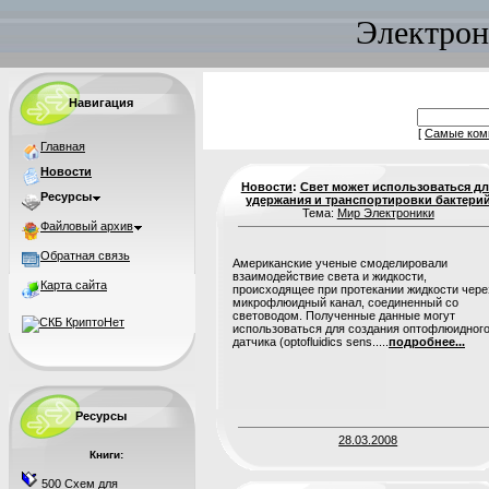
Электрон
Навигация
[
Самые ком
Главная
Новости
Новости
:
Свет может использоваться дл
Ресурсы
удержания и транспортировки бактери
Тема:
Мир Электроники
Файловый архив
Обратная связь
Американские ученые смоделировали
взаимодействие света и жидкости,
Карта сайта
происходящее при протекании жидкости чере
микрофлюидный канал, соединенный со
световодом. Полученные данные могут
использоваться для создания оптофлюидног
датчика (optofluidics sens.....
подробнее...
Ресурсы
28.03.2008
Книги:
500 Схем для