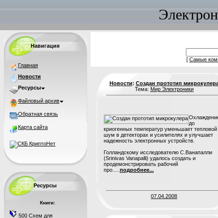
Электрон
Навигация
[
Самые ком
Главная
Новости
Новости
:
Создан прототип микрокулер
Ресурсы
Тема:
Мир Электроники
Файловый архив
Обратная связь
Охлаждени
до
Карта сайта
криогенных температур уменьшает тепловой
шум в детекторах и усилителях и улучшает
надежность электронных устройств.
Голландскому исследователю С.Ванапалли
(Srinivas Vanapalli) удалось создать и
продемонстрировать рабочий
про.....
подробнее...
Ресурсы
07.04.2008
Книги:
500 Схем для