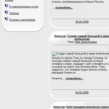
схемы
статью, опубликованную в Nature Physics.
О компьютерных сетях
.....
подробнее...
Обзоры
Основы электроники
05.04.2008
Новости
:
Создан самый большой в мир
мобильник
Тема:
Мир Электроники
Китаец по имени Тань из города Сунюань за
полгода собрал самый большой сотовый
телефон в мире, передает сайт Crienglish.cn 
ссылкой на газету City Evening News. Тань
надеется, что телефон будет внесен в Книгу
рекордов Гиннесса.
Гигантск.....
подробнее...
04.04.2008
Новости
:
Intel показала процессор ново