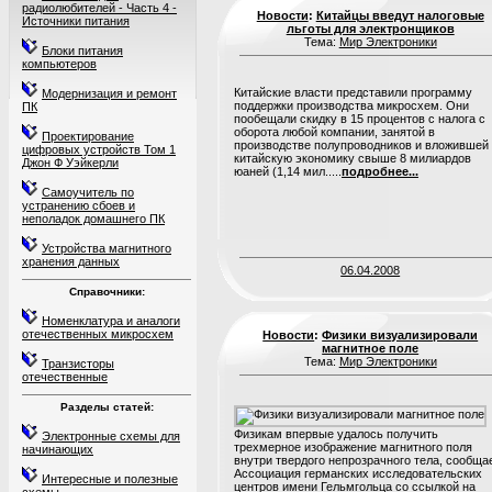
радиолюбителей - Часть 4 -
Новости
:
Китайцы введут налоговые
Источники питания
льготы для электронщиков
Тема:
Мир Электроники
Блоки питания
компьютеров
Китайские власти представили программу
Модернизация и ремонт
поддержки производства микросхем. Они
ПК
пообещали скидку в 15 процентов с налога с
оборота любой компании, занятой в
Проектирование
производстве полупроводников и вложившей
цифровых устройств Том 1
китайскую экономику свыше 8 милиардов
Джон Ф Уэйкерли
юаней (1,14 мил.....
подробнее...
Самоучитель по
устранению сбоев и
неполадок домашнего ПК
Устройства магнитного
хранения данных
06.04.2008
Справочники:
Номенклатура и аналоги
отечественных микросхем
Новости
:
Физики визуализировали
магнитное поле
Тема:
Мир Электроники
Транзисторы
отечественные
Разделы статей:
Физикам впервые удалось получить
Электронные схемы для
трехмерное изображение магнитного поля
начинающих
внутри твердого непрозрачного тела, сообща
Ассоциация германских исследовательских
Интересные и полезные
центров имени Гельмгольца со ссылкой на