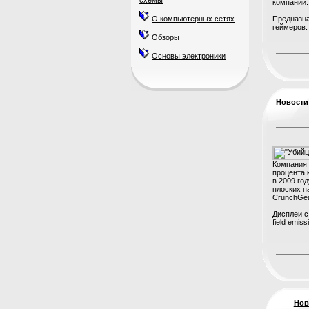
схемы
компании.
О компьютерных сетях
Предназна
геймеров. 
Обзоры
Основы электроники
Новости
Компания F
процента 
в 2009 го
плоских п
CrunchGea
Дисплеи с
field emissi
Нов