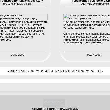
хпроизводительную видеокарту
перспектива быстрого разв
Тема:
Мир Электроники
Тема:
Мир Электроники
я AMD намерена к августу выпустить
Случайное открытие, сделанное уче
у ATI Radeon HD 4870 X2, которая
Калифорнии, поможет создать элек
оизводительнее уже выпущенных HD
устройства нового типа.
 4870, пишет Digitimes. В середине
MD планирует начать поставки этих
Спинтроника, основанная на исполь
ов производителям других
спин-поляризованных электронов в
обнее...
гетероструктурах полупроводников,
в последнее вр.....
подробнее...
05.07.2008
05.07.2008
45
«
52
51
50
49
48
47
46
44
43
42
41
40
39
38
37
36
...
1
»
1
Copyright © electronic.com.ua 2007-2026