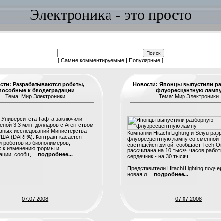
Электроника - это просто
[
Самые комментируемые
|
Популярные
]
сти
:
Разрабатываются роботы,
Новости
:
Японцы выпустили р
пособные к биодеградации
флуоресцентную ламп
Тема:
Мир Электроники
Тема:
Мир Электроники
 Университета Тафта заключили
ценой 3,3 млн. долларов с Агентством
вных исследований Министерства
Компании Hitachi Lighting и Seiyu ра
ША (DARPA). Контракт касается
флуоресцентную лампу со сменной
и роботов из биополимеров,
светящейся дугой, сообщает Tech On
х к изменению формы и
рассчитана на 10 тысяч часов работ
ции, сообщ.....
подробнее...
сердечник - на 30 тысяч.
Представители Hitachi Lighting подче
новая л.....
подробнее...
07.07.2008
07.07.2008