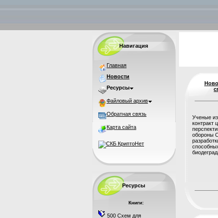
Навигация
Главная
Новости
Ново
Ресурсы
с
Файловый архив
Обратная связь
Ученые из
контракт 
Карта сайта
перспекти
обороны С
разработк
способны
биодеграда
Ресурсы
Книги:
500 Схем для