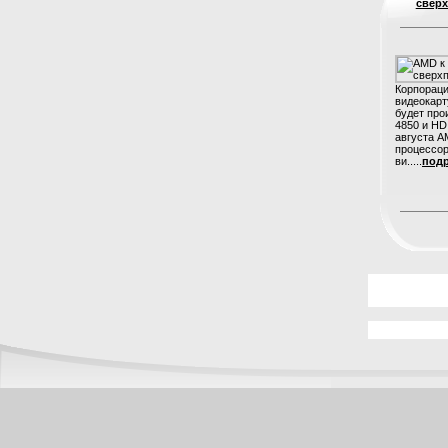
свер
Корпораци
видеокарт
будет пр
4850 и HD
августа A
процессор
ви.....
подр