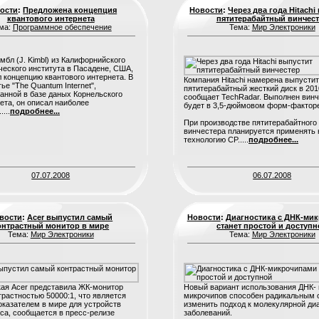
ости
:
Предложена концепция
Новости
:
Через два года Hitachi
квантового интернета
пятитерабайтный винчес
ма:
Программное обеспечение
Тема:
Мир Электроники
бл (J. Kimbl) из Калифорнийского
ческого института в Пасадене, США,
 концепцию квантового интернета. В
Компания Hitachi намерена выпусти
ье "The Quantum Internet",
пятитерабайтный жесткий диск в 2010
анной в базе даных Корнельского
сообщает TechRadar. Выполнен вин
ета, он описал наиболее
будет в 3,5-дюймовом форм-фактор
...
подробнее...
При производстве пятитерабайтного
винчестера планируется применять
технологию CP.....
подробнее...
07.07.2008
06.07.2008
вости
:
Acer выпустил самый
Новости
:
Диагностика с ДНК-ми
онтрастный монитор в мире
станет простой и доступ
Тема:
Мир Электроники
Тема:
Мир Электроники
ая Acer представила ЖК-монитор
Новый вариант использования ДНК- 
трастностью 50000:1, что является
микрочипов способен радикальным 
казателем в мире для устройств
изменить подход к молекулярной ди
сса, сообщается в пресс-релизе
заболеваний.