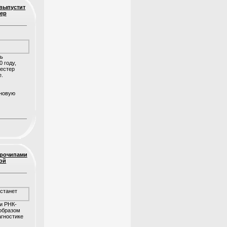
 выпустит
тер
ть
 году,
честер
е.
 новую
крочипами
ной
и РНК-
образом
агностике