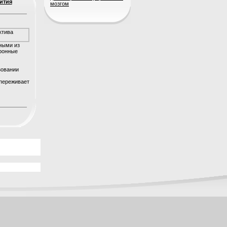
ития
мозгом
ными из
тронные
зовании
 переживает