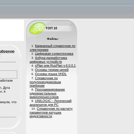
ТОП 10
Файлы:
Карманный справочник по
1.
электронике
азборную
Цифровая схемотехника
2.
у
Азбука разработчика
3.
цифровых устройств
sPlan или RusPlan v.6.0.0.1
4.
Основы теории цепей
5.
Основы языка VHDL
6.
Справочник по
7.
зработали
полупроводниковым
приборам
. Дуга
Программирование
8.
ы, а
однокристальных
микропроцессоров
UNILOGIC - Логический
9.
ркнули, что
анализатор для PC
Справочник по расчету
10.
параметров катушек
индуктивности