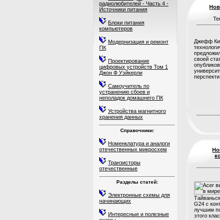
радиолюбителей - Часть 4 -
Нов
Источники питания
Те
Блоки питания
компьютеров
Джефф Ким
Модернизация и ремонт
технологи
ПК
предложил
своей стат
Проектирование
опубликов
цифровых устройств Том 1
университ
Джон Ф Уэйкерли
перспекти..
Самоучитель по
устранению сбоев и
неполадок домашнего ПК
Устройства магнитного
хранения данных
Справочники:
Номенклатура и аналоги
отечественных микросхем
Но
к
Транзисторы
отечественные
Разделы статей:
Электронные схемы для
Тайваньск
начинающих
G24 с кон
лучшим по
Интересные и полезные
этого кла