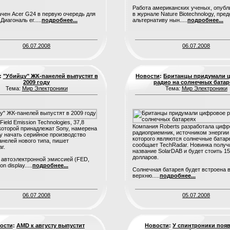
Работа американских ученых, опубл
чен Acer G24 в первую очередь для
в журнале Nature Biotechnology, пре
Диагональ ег.....
подробнее...
альтернативу нын.....
подробнее...
06.07.2008
06.07.2008
:
"Убийцу" ЖК-панелей выпустят в
Новости
:
Британцы придумали 
2009 году
радио на солнечных батар
Тема:
Мир Электроники
Тема:
Мир Электроники
ield Emission Technologies, 37,8
Компания Roberts разработала цифр
которой принадлежат Sony, намерена
радиоприемник, источником энергии
ду начать серийное производство
которого являются солнечные батар
анелей нового типа, пишет
сообщает TechRadar. Новинка получ
r.
название SolarDAB и будет стоить 1
долларов.
 автоэлектронной эмиссией (FED,
on display.....
подробнее...
Солнечная батарея будет встроена 
верхню.....
подробнее...
06.07.2008
05.07.2008
ости
:
AMD к августу выпустит
Новости
:
У спинтроники поя