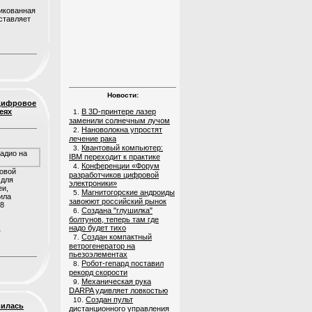
икованная
дставляет
Новости:
цифровое
еях
В 3D-принтере лазер
1.
заменили солнечным лучом
Нановолокна упростят
2.
лечение рака
Квантовый компьютер:
3.
IBM переходит к практике
Конференции «Форум
4.
овой
разработчиков цифровой
 для
электроники»
еи,
Магнитогорские андроиды
5.
ила
завоюют российский рынок
58
Создана "глушилка"
6.
болтунов, теперь там где
надо будет тихо
в
Создан компактный
7.
ветрогенератор на
пьезоэлементах
Робот-гепард поставил
8.
рекорд скорости
Механическая рука
9.
DARPA удивляет ловкостью
Создан пульт
10.
вилась
дистанционного управления