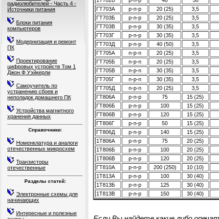
1Т702В
p-n-p
40
30
радиолюбителей - Часть 4 -
ГТ703А
p-n-p
20 (25)
3,5
Источники питания
ГТ703Б
p-n-p
20 (25)
3,5
Блоки питания
ГТ703В
p-n-p
30 (35)
3,5
компьютеров
ГТ703Г
p-n-p
30 (35)
3,5
Модернизация и ремонт
ГТ703Д
p-n-p
40 (50)
3,5
ПК
ГТ705А
n-p-n
20 (25)
3,5
Проектирование
ГТ705Б
n-p-n
20 (25)
3,5
цифровых устройств Том 1
ГТ705В
n-p-n
30 (35)
3,5
Джон Ф Уэйкерли
ГТ705Г
n-p-n
30 (35)
3,5
Самоучитель по
ГТ705Д
n-p-n
20 (25)
3,5
устранению сбоев и
ГТ806А
p-n-p
75
15 (25)
неполадок домашнего ПК
ГТ806Б
p-n-p
100
15 (25)
Устройства магнитного
ГТ806В
p-n-p
120
15 (25)
хранения данных
ГТ806Г
p-n-p
50
15 (25)
Справочники:
ГТ806Д
p-n-p
140
15 (25)
1Т806А
p-n-p
75
20 (25)
Номенклатура и аналоги
отечественных микросхем
1Т806Б
p-n-p
100
20 (25)
1Т806В
p-n-p
120
20 (25)
Транзисторы
ГТ810А
p-n-p
200 (250)
10 (10)
отечественные
1Т813А
p-n-p
100
30 (40)
Разделы статей:
1Т813Б
p-n-p
125
30 (40)
1Т813В
p-n-p
150
30 (40)
Электронные схемы для
начинающих
Интересные и полезные
Если Вы найдете какие либо опеча