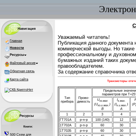
Электрон
С
Навигация
Уважаемый читатель!
Главная
Публикация данного документа н
Новости
коммерческой выгоды. Но такие
профессиональному и духовном
Ресурсы
бумажных изданий таких докуме
Файловый архив
правообладателем.
За содержание справочника отве
Обратная связь
Карта сайта
Транзисторы отеч
Предельные значени
параметров при Т=25
Тип
Прово-
U
I
кэ.мах
к.мах.
прибора
димость
(U
)
(I
)
(Р
кэ.и.мах.
к.и.мах.
В
А
1
2
3
4
Ресурсы
ГТ701А
p-n-p
100 (140)
12
50
1Т702А
p-n-p
60
30
Книги:
1Т702Б
p-n-p
60
30
500 Схем для