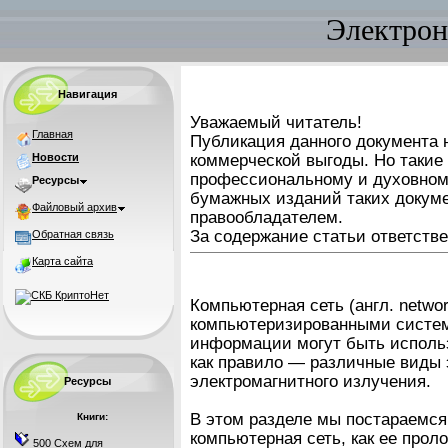
Электрон
Навигация
Уважаемый читатель!
Главная
Публикация данного документа н
Новости
коммерческой выгоды. Но такие
профессиональному и духовном
Ресурсы
бумажных изданий таких докуме
Файловый архив
правообладателем.
За содержание статьи ответстве
Обратная связь
Карта сайта
Компьютерная сеть (англ. netwo
компьютеризированными систем
информации могут быть исполь
как правило — различные виды 
электромагнитного излучения.
Ресурсы
В этом разделе мы постараемся 
Книги:
компьютерная сеть, как ее прол
500 Схем для