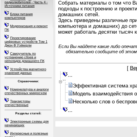
Собрать материалы о том что Ва
радиолюбителей - Часть 4 -
Источники питания
подходы к построению и проек
домашних сетей.
Блоки питания
компьютеров
Здесь приведены различные при
компьютера и домашних) до сет
Модернизация и ремонт
ПК
может работаль десятки тысяч 
Проектирование
цифровых устройств Том 1
Джон Ф Уэйкерли
Если Вы найдете какие либо опеча
обязательно сообщите об этом
Самоучитель по
устранению сбоев и
неполадок домашнего ПК
[
Ве
Устройства магнитного
хранения данных
...
Справочники:
Эффективная система хра
Номенклатура и аналоги
Модель взаимодействия о
отечественных микросхем
Несколько слов о беспров
Транзисторы
отечественные
...
Разделы статей:
Электронные схемы для
начинающих
Интересные и полезные