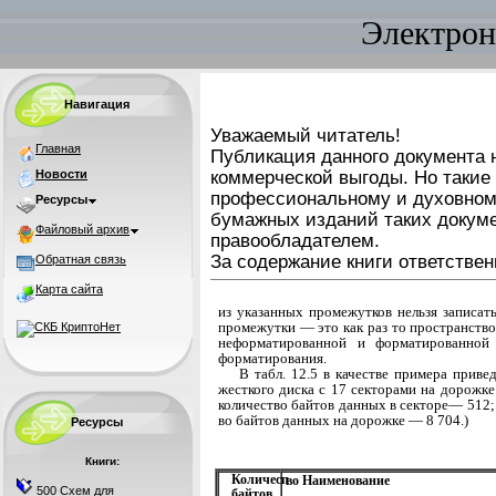
Электрон
Навигация
Уважаемый читатель!
Главная
Публикация данного документа н
Новости
коммерческой выгоды. Но такие
профессиональному и духовном
Ресурсы
бумажных изданий таких докуме
Файловый архив
правообладателем.
За содержание книги ответствен
Обратная связь
Карта сайта
из указанных промежутков нельзя записат
про­межутки — это как раз то пространств
нефор­матированной и форматированной
форматирования.
В табл. 12.5 в качестве примера прив
жесткого диска с 17 секторами на дорожке
количество байтов данных в секторе— 512;
во байтов данных на дорожке — 8 704.)
Ресурсы
Книги:
Количесп
во Наименование
500 Схем для
байтов