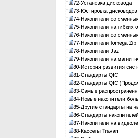
72-Установка дисковода
73-Юстировка дисководов
74-Накопители со сменны
75-Накопители на гибких 
76-Накопители со сменны
77-Накопители Iomega Zip
78-Накопители Jaz
79-Накопители на магнитн
80-История развития сист
81-Стандарты QIC
82-Стандарты QIC (Продо
83-Самые распространенн
84-Новые накопители бол
85-Другие стандарты на н
86-Стандарты накопителе
87-Накопители на видеол
88-Кассеты Travan