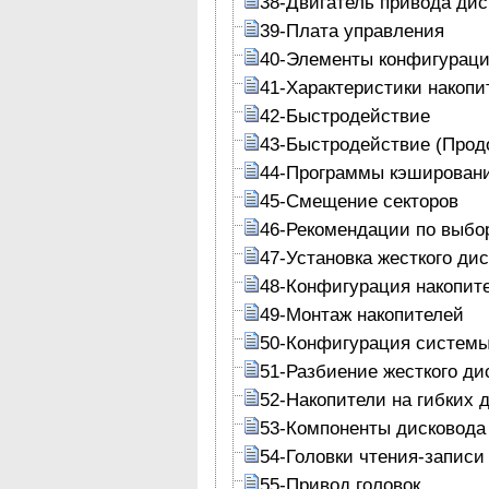
38-Двигатель привода дис
39-Плата управления
40-Элементы конфигурац
41-Характеристики накопи
42-Быстродействие
43-Быстродействие (Прод
44-Программы кэшировани
45-Смещение секторов
46-Рекомендации по выбо
47-Установка жесткого дис
48-Конфигурация накопит
49-Монтаж накопителей
50-Конфигурация систем
51-Разбиение жесткого ди
52-Накопители на гибких 
53-Компоненты дисковода
54-Головки чтения-записи
55-Привод головок