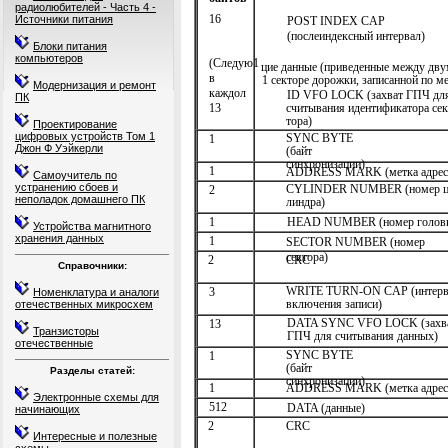
радиолюбителей - Часть 4 -
16
Источники питания
POST INDEX CAP
(послеиндексный интервал)
Блоки питания
компьютеров
(Следую1
цие данные (приведенные между дву
в
1 секторе дорожки, записанной по м
Модернизация и ремонт
каждол
ID VFO LOCK (захват ГПЧ дл
ПК
считывания идентификатора сек
13
тора)
Проектирование
цифровых устройств Том 1
SYNC BYTE
1
Джон Ф Уэйкерли
(байт
синхронизации)
1
ADDRESS MARK (метка адрес
Самоучитель по
устранению сбоев и
CYLINDER NUMBER (номер ц
2
неполадок домашнего ПК
линдра)
1
HEAD NUMBER (номер голов
Устройства магнитного
хранения данных
1
SECTOR NUMBER (номер
сектора)
2
CRC
Справочники:
WRITE TURN-ON CAP (интерв
3
Номенклатура и аналоги
включения записи)
отечественных микросхем
DATA SYNC VFO LOCK (захв
13
Транзисторы
ГПЧ для считывания данных)
отечественные
SYNC BYTE
1
(байт
Разделы статей:
синхронизации)
1
ADDRESS MARK (метка адрес
Электронные схемы для
512
DATA (данные)
начинающих
2
CRC
Интересные и полезные