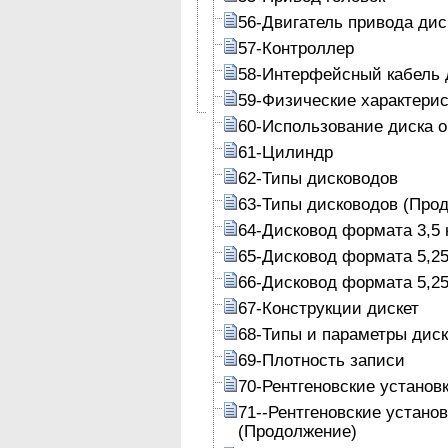
56-Двигатель привода дис
57-Контроллер
58-Интерфейсный кабель 
59-Физические характери
60-Использование диска 
61-Цилиндр
62-Типы дисководов
63-Типы дисководов (Про
64-Дисковод формата 3,5 
65-Дисковод формата 5,25
66-Дисковод формата 5,25
67-Конструкции дискет
68-Типы и параметры диск
69-Плотность записи
70-Рентгеновские установ
71--Рентгеновские устано
(Продолжение)