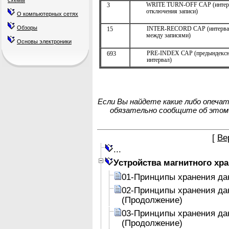
схемы
WRITE TURN-OFF CAP (интер
3
отключения записи)
О компьютерных сетях
Обзоры
INTER-RECORD CAP (интерва
15
между записями)
Основы электроники
PRE-INDEX САР (предындекс
693
интервал)
Если Вы найдете какие либо опеча
обязательно сообщите об этом
[
Ве
...
Устройства магнитного хр
01-Принципы хранения да
02-Принципы хранения да
(Продолжение)
03-Принципы хранения да
(Продолжение)