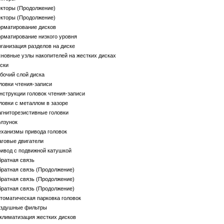
екторы (Продолжение)
екторы (Продолжение)
орматирование дисков
рматирование низкого уровня
ганизация разделов на диске
новные узлы накопителей на жестких дисках
ски
бочий слой диска
ловки чтения-записи
нструкции головок чтения-записи
ловки с металлом в зазоре
гниторезистивные головки
олзунок
еханизмы привода головок
говые двигатели
ивод с подвижной катушкой
ратная связь
ратная связь (Продолжение)
ратная связь (Продолжение)
ратная связь (Продолжение)
томатическая парковка головок
оздушные фильтры
климатизация жестких дисков