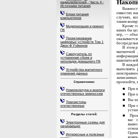
Накопи
радиолюбителей - Часть 4 -
Источники питания
Важност
емкостях на
Блоки питания
случаях, к
компьютеров
таким копир
Кроме то
Модернизация и ремонт
ка­ких бы ц
ПК
игр, — объ
ока­зывае
Проектирование
цифровых устройств Том 1
беспредельн
Джон Ф Уэйкерли
В этом р
магнитной 
Самоучитель по
информа­ци
устранению сбоев и
накопителей
неполадок домашнего ПК
В каждой
вы­полнять
Устройства магнитного
неисправ­
хранения данных
записанных
произойти, 
Справочники:
■ При пе
Номенклатура и аналоги
отечественных микросхем
■ При о
■ Вы хот
Транзисторы
■ При по
отечественные
устан
Разделы статей:
■ Произ
вас 
Электронные схемы для
вывес
начинающих
отнош
Одна
Интересные и полезные
компь