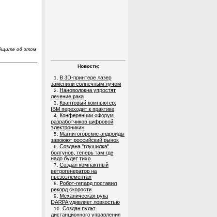
общите об этом
Новости:
В 3D-принтере лазер
1.
заменили солнечным лучом
Нановолокна упростят
2.
лечение рака
Квантовый компьютер:
3.
IBM переходит к практике
Конференции «Форум
4.
разработчиков цифровой
электроники»
Магнитогорские андроиды
5.
завоюют российский рынок
Создана "глушилка"
6.
болтунов, теперь там где
надо будет тихо
Создан компактный
7.
ветрогенератор на
пьезоэлементах
Робот-гепард поставил
8.
рекорд скорости
Механическая рука
9.
DARPA удивляет ловкостью
Создан пульт
10.
дистанционного управления