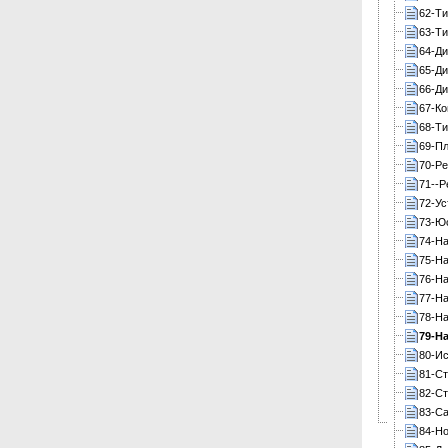
62-Т
63-Ти
64-Ди
65-Ди
66-Ди
67-Ко
68-Ти
69-Пл
70-Ре
71--Р
72-Ус
73-Ю
74-Н
75-На
76-Н
77-На
78-На
79-Н
80-Ис
81-С
82-С
83-С
84-Н