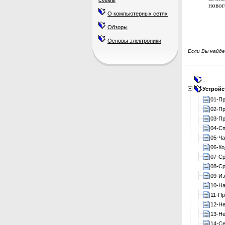
схемы
новог
О компьютерных сетях
Обзоры
Основы электроники
Если Вы найде
...
Устройс
01-Пр
02-Пр
03-Пр
04-С
05-Ч
06-Ко
07-Ср
08-Ср
09-Из
10-На
11-Пр
12-Не
13-Не
14-С