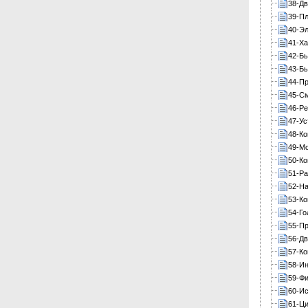
38-Дв
39-Пл
40-Э
41-Ха
42-Б
43-Б
44-П
45-С
46-Ре
47-Ус
48-Ко
49-М
50-К
51-Ра
52-На
53-К
54-Го
55-Пр
56-Дв
57-Ко
58-Ин
59-Фи
60-Ис
61-Ц