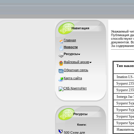
Навигация
Уважаемый чит
Публикация да
способствуют 
Главная
документов. В
За содержание 
Новости
Ресурсы
Файловый архив
Тип накоп
Обратная связь
Imation LS-
Карта сайта
Syquest 235 
Syquest 23
Iomega Jaz
Syquest Syj
Syquest Syj
Ресурсы
Syquest Sp
Syquest Spa
Книги:
Накопител
500 Схем для