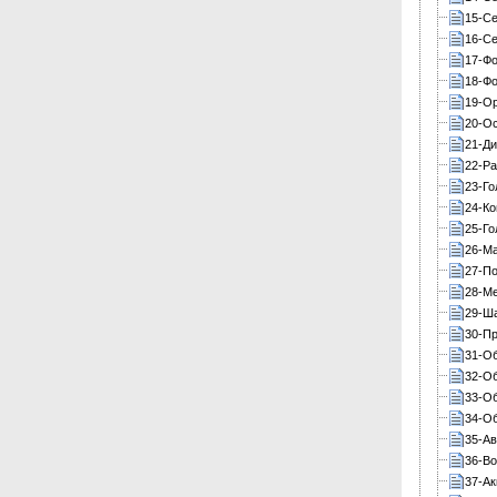
15-С
16-С
17-Ф
18-Фо
19-Ор
20-Ос
21-Ди
22-Ра
23-Го
24-Ко
25-Го
26-Ма
27-П
28-М
29-Ша
30-Пр
31-Об
32-Об
33-Об
34-Об
35-Ав
36-В
37-Ак