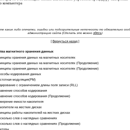
о компьютера
те какие либо опечатки, ошибки или подозрительные неточности то обязательно со
здесь
администрацию сайта (Сделать это можно
)
[
Вернуться назад
]
тва магнитного хранения данных
инципы хранения данных на магнитных носителях
инципы хранения данных на магнитных носителях (Продолжение)
инципы хранения данных на магнитных носителях (Продолжение)
пособы кодирования данных
астотная модуляция(РМ)
дирование с ограничением длины поля записи (RLL)
авнение способов кодирования
авнение способов кодирования (Продолжение)
мерение емкости накопителя
копители на жестких дисках
инципы работы накопителей на жестких дисках
сколько слов о наглядных сравнениях
сколько слов о наглядных сравнениях (Продолжение)
екторы