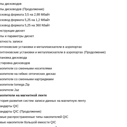
ипы дисководов
пы дисководов (Продолжение)
сковод формата 3,5 на 2,88 Мбайт
сковод формата 5,25 на 1,2 Мбайт
сковод формата 5,25 на 360 Кбайт
нструкции дискет
пы и параметры дискет
отность записи
нтгеновские установки и металлоискатели в аэропортах
ентгеновские установки и металлоискатели в аэропортах (Продолжение)
тановка дисковода
стировка дисководов
акопители со сменными носителями
копители на гибких оптических дисках
акопители со сменными картриджами
копители Iomega Zip
копители Jaz
акопители на магнитной ленте
тория развития систем записи данных на магнитную ленту
тандарты QIC
тандарты QIC (Продолжение)
амые распространенные типы накопителей QIC
овые накопители большой емкости QIC