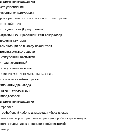
игатель привода дисков
ата управления
лементы конфигурации
рактеристики накопителей на жестких дисках
ыстродействие
ыстродействие (Продолжение)
рограммы кэширования и кэш-контроллер
мещение секторов
комендации по выбору накопителя
тановка жесткого диска
нфигурация накопителя
онтаж накопителей
онфигурация системы
збиение жесткого диска на разделы
копители на гибких дисках
омпоненты дисковода
ловки чтения-записи
ивод головок
игатель привода диска
нтроллер
терфейсный кабель дисковода гибких дисков
зические характеристики и принципы работы дисководов
пользование диска операционной системой
илиндр