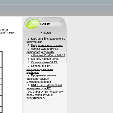
ТОП 10
ументы
аний таких
Файлы:
Карманный справочник по
1.
электронике
Цифровая схемотехника
2.
Азбука разработчика
3.
цифровых устройств
sPlan или RusPlan v.6.0.0.1
4.
Основы теории цепей
5.
Основы языка VHDL
6.
Справочник по
7.
полупроводниковым
приборам
Программирование
8.
однокристальных
микропроцессоров
UNILOGIC - Логический
9.
анализатор для PC
Справочник по расчету
10.
параметров катушек
индуктивности