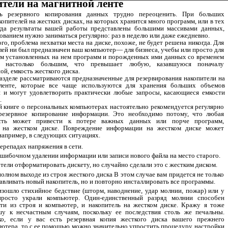
тели на магнитной ленте
ь резервного копирования данных трудно переоценить. При больших
копителей на жестких дисках, на которых хранится много программ, или в тех
о­гда результаты вашей работы представлены большими массивами данных,
ова­нием нужно заниматься регулярно: раз в неделю или даже ежедневно.
го, проблема нехватки места на диске, похоже, не будет решена никогда. Для
елей ни был предназначен ваш компьютер— для бизнеса, учебы или просто для
ем установленных на нем программ и порожденных ими данных со временем
тся настолько большим, что превышает любую, казавшуюся поначалу
ой, емкость жесткого диска.
азделе рассматриваются предназначенные для резервирования накопители на
ленте, которые все чаще используются для хранения больших объемов
и и могут удовлетворить практически любые запросы, касающиеся емкости
.
 книге о персональных компьютерах настоятельно рекомендуется регулярно
 резервное копирование информации. Это необходимо потому, что любая
ность может привести к потере важных данных или порче программ,
 на жестком диске. Повреждение информации на жестком диске может
например, в следую­щих ситуациях.
репадах напряжения в сети.
шибочном удалении информации или записи нового файла на место старого.
ели отформатировать дискету, но случайно сделали это с жестким диском.
лном выходе из строя жесткого диска В этом случае вам придется не только
авливать новый накопитель, но и повторно инсталлировать все программы.
ошло стихийное бедствие (шторм, наводнение, удар молнии, пожар) или у
просто украли компьютер. Один-единственный разряд молнии способен
ти из строя и компьютер, и накопитель на жестком диске. Кражу я тоже
у к несчаст­ным случаям, поскольку ее последствия столь же печальны.
ко, если у вас есть резервная копия жесткого диска вашего прежнего
ютера, то с ее помощью мож­но значительно упростить процедуру настройки