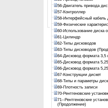
56-Двигатель привода дис
57-Контроллер
58-Интерфейсный кабель 
59-Физические характери
60-Использование диска 
61-Цилиндр
62-Типы дисководов
63-Типы дисководов (Про
64-Дисковод формата 3,5 
65-Дисковод формата 5,25
66-Дисковод формата 5,25
67-Конструкции дискет
68-Типы и параметры диск
69-Плотность записи
70-Рентгеновские установ
71--Рентгеновские устано
(Продолжение)