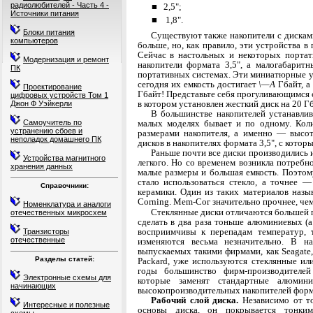
радиолюбителей - Часть 4 -
■ 2,5";
Источники питания
■
1,8".
Блоки питания
Существуют также накопители с дисками
компьютеров
больше, но, как правило, эти устройства 
Сей­час в настольных и некоторых порта
Модернизация и ремонт
накопители формата 3,5", а малогабарит
ПК
портативных сис­темах. Эти миниатюрные 
сегодня их емкость достигает
\—А
Гбайт, а
Проектирование
Гбайт! Представьте себя прогуливающимся
цифровых устройств Том 1
в котором установлен же­сткий диск на 20 Гб
Джон Ф Уэйкерли
В большинстве накопителей устанавлив
Самоучитель по
малых моделях бывает и по одному. Коли
устранению сбоев и
размерами на­копителя, а именно — высо
неполадок домашнего ПК
дисков в накопителях формата 3,5", с котор
Раньше почти все диски производились 
Устройства магнитного
легкого. Но со временем возникла потребн
хранения данных
ма­лые размеры и большая емкость. Поэтом
стало использоваться стекло, а точнее 
Справочники:
керамики. Один из таких материалов назы
Corning. Mem-Сог значительно прочнее, чем
Номенклатура и аналоги
Стеклянные диски отличаются большей 
отечественных микросхем
сде­лать в два раза тоньше алюминиевых (
восприим­
чивы к перепадам температур, 
Транзисторы
отечественные
изменяются весьма не­
значительно. В н
выпускаемых такими фирмами, как
Seagate
Разделы статей:
Packard, уже используются стеклянные и
годы большинство фирм-производителей
Электронные схемы для
которые заменят стандартные алюмин
начинающих
высокопроизводительных накопителей формат
Рабочий слой диска.
Независимо от то
Интересные и полезные
осно­вы диска, он покрывается тонки