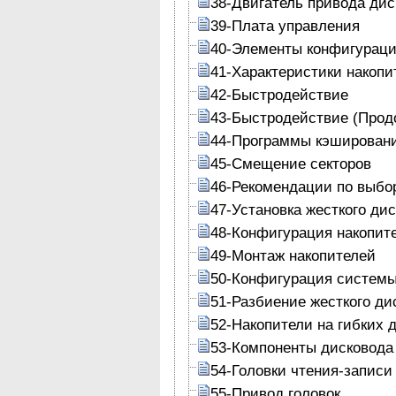
38-Двигатель привода дис
39-Плата управления
40-Элементы конфигурац
41-Характеристики накопи
42-Быстродействие
43-Быстродействие (Прод
44-Программы кэшировани
45-Смещение секторов
46-Рекомендации по выбо
47-Установка жесткого дис
48-Конфигурация накопит
49-Монтаж накопителей
50-Конфигурация систем
51-Разбиение жесткого ди
52-Накопители на гибких 
53-Компоненты дисковода
54-Головки чтения-записи
55-Привод головок