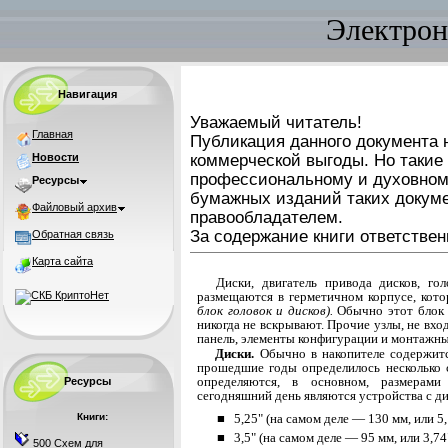
Электрон
Навигация
Уважаемый читатель!
Главная
Публикация данного документа н
Новости
коммерческой выгоды. Но такие
профессиональному и духовном
Ресурсы
бумажных изданий таких докуме
Файловый архив
правообладателем.
За содержание книги ответствен
Обратная связь
Карта сайта
Диски, двигатель привода дисков, г
размеща­ются в герметичном корпусе, кот
блок головок и дисков).
Обычно этот блок 
никогда не вскрыва­ют. Прочие узлы, не вх
панель, элементы конфигурации и монтажн
Диски.
Обычно в накопителе содержит
про­шедшие годы определилось несколько 
опреде­ляются, в основном, размерам
Ресурсы
сегодняшний день являются устройства с 
Книги:
■ 5,25" (на самом деле — 130 мм, или 5,
■ 3,5" (на самом деле — 95 мм, или 3,74
500 Схем для