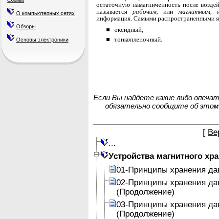
схемы
остаточную намаг­ниченность после возде
называется
рабочим,
или
магнитным,
О компьютерных сетях
информация. Самыми распростра­ненными яв
Обзоры
■
оксидный;
■ тонкопленочный.
Основы электроники
Если Вы найдете какие либо опеча
обязательно сообщите об этом
[
Ве
...
Устройства магнитного хр
01-Принципы хранения да
02-Принципы хранения да
(Продолжение)
03-Принципы хранения да
(Продолжение)