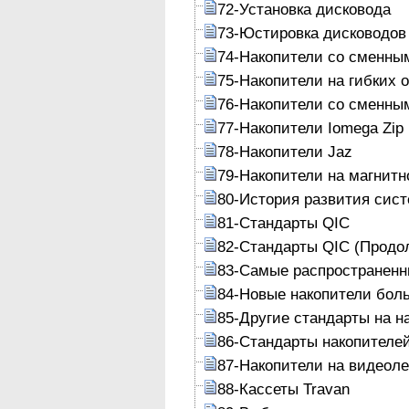
72-Установка дисковода
73-Юстировка дисководов
74-Накопители со сменны
75-Накопители на гибких 
76-Накопители со сменны
77-Накопители Iomega Zip
78-Накопители Jaz
79-Накопители на магнитн
80-История развития сист
81-Стандарты QIC
82-Стандарты QIC (Продо
83-Самые распространенн
84-Новые накопители бол
85-Другие стандарты на н
86-Стандарты накопителе
87-Накопители на видеол
88-Кассеты Travan