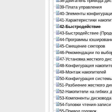
38-Двигатель привода дис
39-Плата управления
40-Элементы конфигурац
41-Характеристики накопи
42-Быстродействие
43-Быстродействие (Прод
44-Программы кэшировани
45-Смещение секторов
46-Рекомендации по выбо
47-Установка жесткого дис
48-Конфигурация накопит
49-Монтаж накопителей
50-Конфигурация систем
51-Разбиение жесткого ди
52-Накопители на гибких 
53-Компоненты дисковода
54-Головки чтения-записи
55-Привод головок