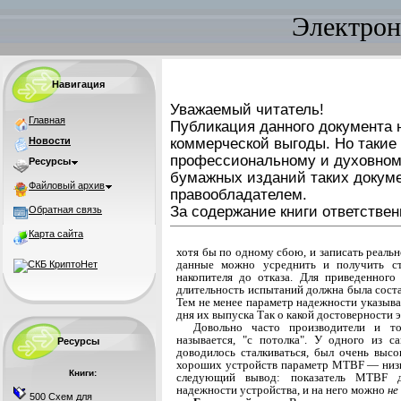
Электрон
Навигация
Уважаемый читатель!
Главная
Публикация данного документа н
Новости
коммерческой выгоды. Но такие
профессиональному и духовном
Ресурсы
бумажных изданий таких докуме
Файловый архив
правообладателем.
За содержание книги ответствен
Обратная связь
Карта сайта
хотя бы по одному сбою, и записать реальн
дан­ные можно усреднить и получить ст
накопителя до отказа. Для приведенног
длительность испытаний должна была составл
Тем не менее параметр на­дежности указыва
дня их выпуска Так о какой достоверности 
Довольно часто производители и 
называется, "с потолка". У одного из 
Ресурсы
доводилось сталкиваться, был очень высо
хороших устройств параметр MTBF — низк
Книги:
следующий вывод: показатель MTBF да
надежности устройства, и на него можно
не
500 Схем для