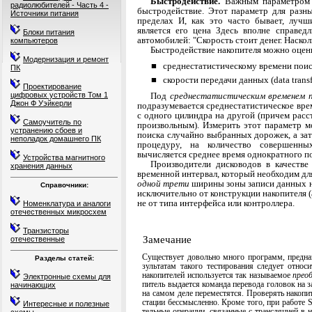
Быстродействие.
Важным параметром 
радиолюбителей - Часть 4 -
быст­родействие. Этот параметр для раз
Источники питания
пределах И, как это часто бывает, лучш
является его цена Здесь вполне справед
Блоки питания
автомобилей: "Скорость стоит денег. Наскол
компьютеров
Быстродействие накопителя можно оцен
Модернизация и ремонт
■ среднестатистическому времени поиска
ПК
■ скорости передачи данных (data transfe
Проектирование
Под
среднестатистическим временем 
цифровых устройств Том 1
Джон Ф Уэйкерли
под­разумевается среднестатистическое вре
с одно­го цилиндра на другой (причем ра
Самоучитель по
произволь­ным). Измерить этот параметр 
устранению сбоев и
поиска случай­но выбранных дорожек, а зат
неполадок домашнего ПК
процедуру, на количество совершенны
вычисляется среднее время однократного п
Устройства магнитного
Производители дисководов в качестве
хранения данных
времен­ной интервал, который необходим дл
одной трети
ширины зоны записи данных на
Справочники:
исключи­тельно от конструкции накопителя 
не от типа интерфейса или контроллера.
Номенклатура и аналоги
отечественных микросхем
Транзисторы
Замечание
отечественные
Существует довольно много программ, предназ
Разделы статей:
зультатам такого тестирования следует относ
накопителей используется так называемое
прео
Электронные схемы для
питель выдается команда перевода головок на з
начинающих
на самом деле переместятся. Проверять накоп
стации бессмысленно. Кроме того, при работе
Интересные и полезные
тельные операции, связанные с трансляцией в