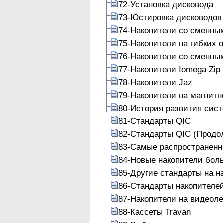
72-Установка дисковода
73-Юстировка дисководов
74-Накопители со сменны
75-Накопители на гибких 
76-Накопители со сменны
77-Накопители Iomega Zip
78-Накопители Jaz
79-Накопители на магнитн
80-История развития сист
81-Стандарты QIC
82-Стандарты QIC (Продо
83-Самые распространенн
84-Новые накопители бол
85-Другие стандарты на н
86-Стандарты накопителе
87-Накопители на видеол
88-Кассеты Travan