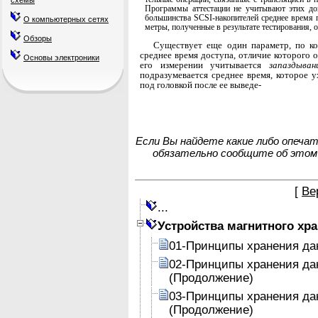
схемы
Программы аттестации не учитывают этих до
большинства SCSI-накопителей среднее время п
О компьютерных сетях
метры, полученные в результате тестирования, 
Обзоры
Существует еще один параметр, по к
среднее время доступа, отличие которого о
Основы электроники
его измере­нии учитывается
запаздыва
подразумевается среднее время, которое у
под головкой после ее выведе-
Если Вы найдете какие либо опеча
обязательно сообщите об этом
[
Ве
...
Устройства магнитного хр
01-Принципы хранения да
02-Принципы хранения да
(Продолжение)
03-Принципы хранения да
(Продолжение)