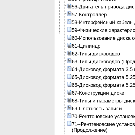
56-Двигатель привода дис
57-Контроллер
58-Интерфейсный кабель 
59-Физические характери
60-Использование диска 
61-Цилиндр
62-Типы дисководов
63-Типы дисководов (Про
64-Дисковод формата 3,5 
65-Дисковод формата 5,25
66-Дисковод формата 5,25
67-Конструкции дискет
68-Типы и параметры диск
69-Плотность записи
70-Рентгеновские установ
71--Рентгеновские устано
(Продолжение)