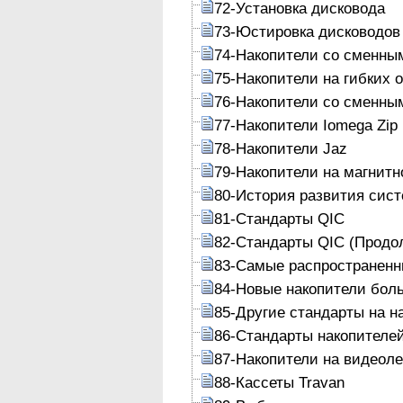
72-Установка дисковода
73-Юстировка дисководов
74-Накопители со сменны
75-Накопители на гибких 
76-Накопители со сменны
77-Накопители Iomega Zip
78-Накопители Jaz
79-Накопители на магнитн
80-История развития сист
81-Стандарты QIC
82-Стандарты QIC (Продо
83-Самые распространенн
84-Новые накопители бол
85-Другие стандарты на н
86-Стандарты накопителе
87-Накопители на видеол
88-Кассеты Travan