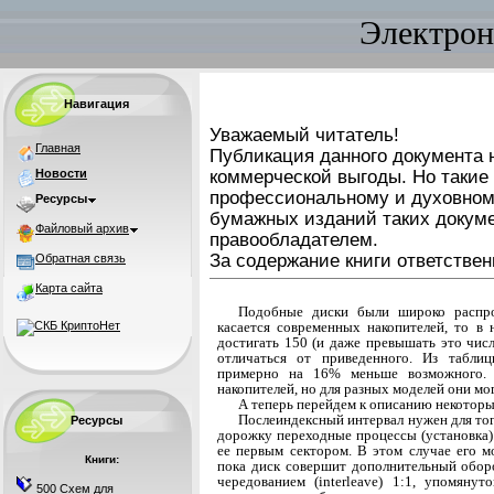
Электрон
Навигация
Уважаемый читатель!
Главная
Публикация данного документа н
Новости
коммерческой выгоды. Но такие
профессиональному и духовном
Ресурсы
бумажных изданий таких докуме
Файловый архив
правообладателем.
За содержание книги ответствен
Обратная связь
Карта сайта
Подобные диски были широко распро
касается современных накопителей, то в
достигать 150 (и даже превышать это числ
отличаться от приве­денного. Из табл
примерно на 16% меньше воз­можного.
накопителей, но для разных моделей они мо
А теперь перейдем к описанию некоторы
Послеиндексный интервал нужен для то
Ресурсы
до­рожку переходные процессы (установка) 
ее пер­вым сектором. В этом случае его м
Книги:
пока диск со­вершит дополнительный обор
чередованием (interleave) 1:1, упомяну
500 Схем для