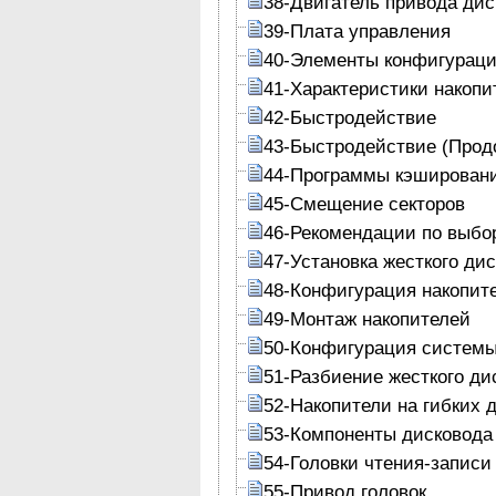
38-Двигатель привода дис
39-Плата управления
40-Элементы конфигурац
41-Характеристики накопи
42-Быстродействие
43-Быстродействие (Прод
44-Программы кэшировани
45-Смещение секторов
46-Рекомендации по выбо
47-Установка жесткого дис
48-Конфигурация накопит
49-Монтаж накопителей
50-Конфигурация систем
51-Разбиение жесткого ди
52-Накопители на гибких 
53-Компоненты дисковода
54-Головки чтения-записи
55-Привод головок