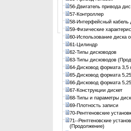
56-Двигатель привода дис
57-Контроллер
58-Интерфейсный кабель 
59-Физические характери
60-Использование диска 
61-Цилиндр
62-Типы дисководов
63-Типы дисководов (Про
64-Дисковод формата 3,5 
65-Дисковод формата 5,25
66-Дисковод формата 5,25
67-Конструкции дискет
68-Типы и параметры диск
69-Плотность записи
70-Рентгеновские установ
71--Рентгеновские устано
(Продолжение)