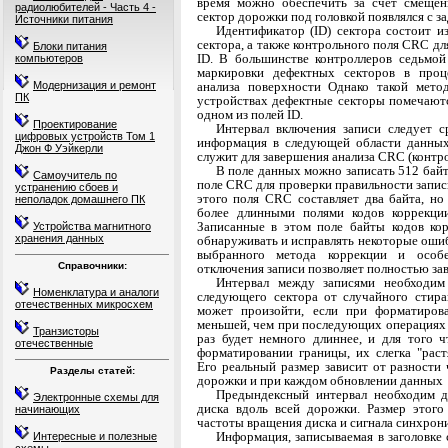
время можно обеспе­чить за счет смеще
радиолюбителей - Часть 4 -
сектор дорожки под головкой появлялся с з
Источники питания
Идентификатор (ID) сектора состоит и
секто­ра, а также контрольного поля CRC 
Блоки питания
ID. В большинстве контроллеров седьмой
компьютеров
маркировки дефектных секторов в проц
Модернизация и ремонт
анализа поверхности Однако такой мето
ПК
устройствах дефектные секторы помечаются
одном из полей ID.
Проектирование
Интервал включения записи следует с
цифровых устройств Том 1
информа­ция в следующей области данных
Джон Ф Уэйкерли
служит для за­вершения анализа CRC (конт
В поле данных можно записать 512 байт
Самоучитель по
по­ле CRC для проверки правильности запи
устранению сбоев и
этого поля CRC составляет два байта, но
неполадок домашнего ПК
более длин­ными полями кодов коррекци
Записанные в этом поле байты кодов ко
Устройства магнитного
хранения данных
обнаруживать и исправлять некоторые ошиб
выбранного метода коррекции и особе
Справочники:
отключения записи позволяет полностью за
Интервал между записями необходим
Номенклатура и аналоги
следующе­го сектора от случайного стир
отечественных микросхем
может произойти, если при форматирова
меньшей, чем при после­дующих операциях з
Транзисторы
раз будет немного длиннее, и для того 
отечественные
форматировании границы, их слегка "рас
Его реальный размер зависит от разности
Разделы статей:
дорожки и при каждом обновлении данных
Предындексный интервал необходим д
Электронные схемы для
диска вдоль всей дорожки. Размер этого
начинающих
частоты враще­ния диска и сигнала синхрон
Информация, записываемая в заголовке 
Интересные и полезные