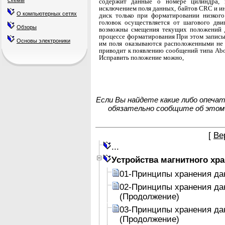
схемы
со­держит данные о номере цилиндра, 
исключением по­ля данных, байтов CRC и и
О компьютерных сетях
диск только при форматировании низкого
головок осуществляется от шагового двиг
Обзоры
возможны смещения текущих положений д
процессе форматирования При этом запис
Основы электроники
им поля оказываются расположенными не 
приводит к появлению сообщений типа Abort
Исправить положение можно,
Если Вы найдете какие либо опеча
обязательно сообщите об этом
[
Ве
...
Устройства магнитного хр
01-Принципы хранения да
02-Принципы хранения да
(Продолжение)
03-Принципы хранения да
(Продолжение)