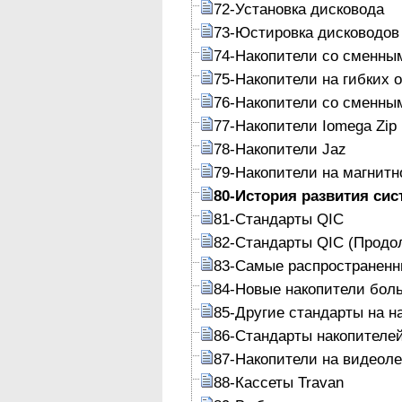
72-Установка дисковода
73-Юстировка дисководов
74-Накопители со сменны
75-Накопители на гибких 
76-Накопители со сменны
77-Накопители Iomega Zip
78-Накопители Jaz
79-Накопители на магнитн
80-История развития сис
81-Стандарты QIC
82-Стандарты QIC (Продо
83-Самые распространенн
84-Новые накопители бол
85-Другие стандарты на н
86-Стандарты накопителе
87-Накопители на видеол
88-Кассеты Travan