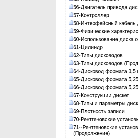
56-Двигатель привода дис
57-Контроллер
58-Интерфейсный кабель 
59-Физические характери
60-Использование диска 
61-Цилиндр
62-Типы дисководов
63-Типы дисководов (Про
64-Дисковод формата 3,5 
65-Дисковод формата 5,25
66-Дисковод формата 5,25
67-Конструкции дискет
68-Типы и параметры диск
69-Плотность записи
70-Рентгеновские установ
71--Рентгеновские устано
(Продолжение)