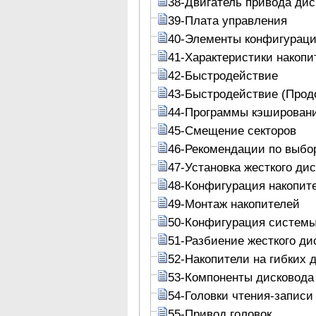
38-Двигатель привода дис
39-Плата управления
40-Элементы конфигурац
41-Характеристики накопи
42-Быстродействие
43-Быстродействие (Прод
44-Программы кэшировани
45-Смещение секторов
46-Рекомендации по выбо
47-Установка жесткого дис
48-Конфигурация накопит
49-Монтаж накопителей
50-Конфигурация систем
51-Разбиение жесткого ди
52-Накопители на гибких 
53-Компоненты дисковода
54-Головки чтения-записи
55-Привод головок