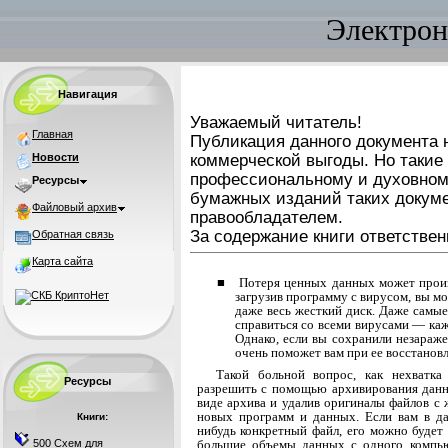
Электрон
Навигация
Уважаемый читатель!
Главная
Публикация данного документа н
Новости
коммерческой выгоды. Но такие
профессиональному и духовном
Ресурсы
бумажных изданий таких докуме
Файловый архив
правообладателем.
За содержание книги ответствен
Обратная связь
Карта сайта
■ Потеря ценных данных может произ
за­грузив программу с вирусом, вы 
даже весь жесткий диск. Даже самы
справить­ся со всеми вирусами — ка
Однако, если вы сохранили незараж
очень поможет вам при ее восстанов
Такой больной вопрос, как нехватк
Ресурсы
разрешить с помощью архивирования данн
виде архива и уда­лив оригиналы файлов с
новых программ и данных. Если вам в да
Книги:
нибудь конкретный файл, его можно будет 
500 Схем для
большие объемы данных с од­ного компью