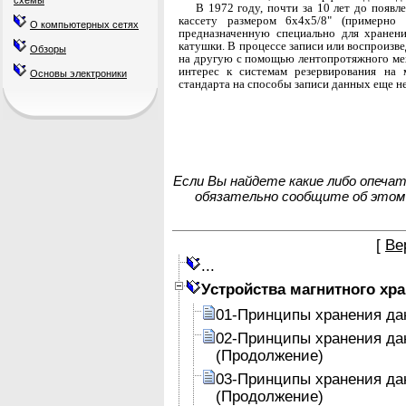
схемы
В 1972 году, почти за 10 лет до появ
кассету размером 6x4x5/8" (примерно
О компьютерных сетях
предназначенную специ­ально для хранен
катушки. В процессе записи или
воспроизве
Обзоры
на другую с помощью лентопротяжно­
го м
интерес к системам резервирования на м
Основы электроники
стандарта на способы записи данных еще не
Если Вы найдете какие либо опеча
обязательно сообщите об этом
[
Ве
...
Устройства магнитного хр
01-Принципы хранения да
02-Принципы хранения да
(Продолжение)
03-Принципы хранения да
(Продолжение)