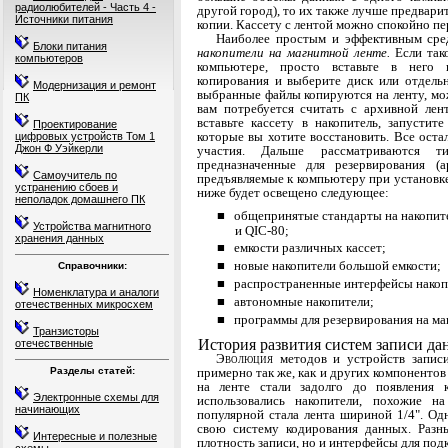
радиолюбителей - Часть 4 -
другой город), то их также лучше предвари
Источники питания
копии. Кассету с лентой можно спо­койно пе
Наиболее простым и эффективным сре
Блоки питания
нако­пители на магнитной ленте.
Если так
компьютеров
компью­тере, просто вставьте в него 
копирования и выбери­те диск или отдель
Модернизация и ремонт
выбранные файлы копируют­ся на ленту, мо
ПК
вам потребуется считать с архивной лен
вставьте кассету в накопитель, за­пусти
Проектирование
которые вы хотите восстановить. Все ос­т
цифровых устройств Том 1
Джон Ф Уэйкерли
участия. Дальше рассматриваются т
предназначенные для резервирования (а
Самоучитель по
предъявляемые к компьютеру при установке
устранению сбоев и
ниже будет освещено следующее:
неполадок домашнего ПК
■ общепринятые стандарты на накопител
Устройства магнитного
и QIC-80;
хранения данных
■ емкости различных кассет;
■ новые накопители большой емкости;
Справочники:
■ распространенные интерфейсы накопи
Номенклатура и аналоги
■ автономные накопители;
отечественных микросхем
■ программы для резервирования на маг
Транзисторы
История развития систем записи д
отечественные
Эволюция
методов и устройств запис
пример­
но так же, как и других компонент
Разделы статей:
на ленте стали задолго до появления к
Электронные схемы для
использовались нако­пители, похожие 
начинающих
популярной стала лента шири­
ной 1/4". Од
свою систему кодирования дан­
ных. Разн
Интересные и полезные
плотность записи, но и интерфейсы для
подк