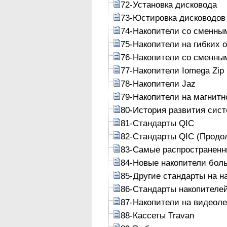
72-Установка дисковода
73-Юстировка дисководов
74-Накопители со сменны
75-Накопители на гибких 
76-Накопители со сменны
77-Накопители Iomega Zip
78-Накопители Jaz
79-Накопители на магнитн
80-История развития сист
81-Стандарты QIC
82-Стандарты QIC (Продо
83-Самые распространенн
84-Новые накопители бол
85-Другие стандарты на н
86-Стандарты накопителе
87-Накопители на видеол
88-Кассеты Travan