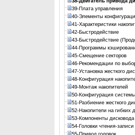
38-Двигатель привода д
39-Плата управления
40-Элементы конфигурац
41-Характеристики накопи
42-Быстродействие
43-Быстродействие (Прод
44-Программы кэшировани
45-Смещение секторов
46-Рекомендации по выбо
47-Установка жесткого дис
48-Конфигурация накопит
49-Монтаж накопителей
50-Конфигурация систем
51-Разбиение жесткого ди
52-Накопители на гибких 
53-Компоненты дисковода
54-Головки чтения-записи
55-Привод головок