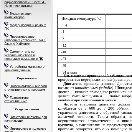
радиолюбителей - Часть 4 -
Источники питания
Блоки питания
компьютеров
Исходная температура, °С
Модернизация и ремонт
+ 4
ПК
-1
Проектирование
-7
цифровых устройств Том 1
Джон Ф Уэйкерли
-12
Самоучитель по
-18
устранению сбоев и
неполадок домашнего ПК
-23
-29
Устройства магнитного
хранения данных
-34 и ниже
Как видно из приведенной таблицы, чем
Справочники:
прогреваться перед включением (время прог
Двигатель привода дисков.
Двигате
Номенклатура и аналоги
называют
шпиндельным (spindle).
Шпиндельн
отечественных микросхем
дисков — никакие приводные ремни или шес
должен быть бесшумным — любые вибрац
Транзисторы
ошибкам при считы­вании и записи.
отечественные
Частота вращения двигателя должн
колеблется от 3 600 до 7 200 об/мин, 
Разделы статей:
управления двигателем с обратной связь
желаемой точности. Таким обра­зом, к
Электронные схемы для
осуществляется автоматически, и никак
начинающих
вручную, в накопителях не предусмотрен
Интересные и полезные
программ говорится, что с их помощью м