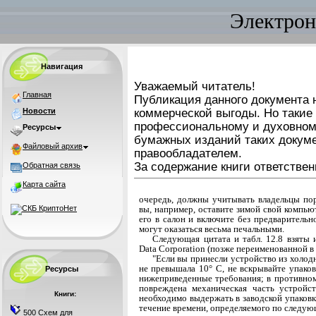
Электрон
Навигация
Уважаемый читатель!
Главная
Публикация данного документа н
Новости
коммерческой выгоды. Но такие
профессиональному и духовном
Ресурсы
бумажных изданий таких докуме
Файловый архив
правообладателем.
За содержание книги ответствен
Обратная связь
Карта сайта
очередь, должны учитывать владельцы по
вы, например, оставите зимой свой компью
его в са­лон и включите без предварительн
могут ока­заться весьма печальными.
Следующая цитата и табл. 12.8 взяты 
Data Corporation (позже переименованной в I
"Если вы принесли устройство из холод
не превышала 10° С, не вскрывайте упаков
Ресурсы
нижепри­веденные требования; в противном
повреждена механическая часть устройст
Книги:
необходимо выдер­жать в заводской упаков
течение времени, оп­ределяемого по следую
500 Схем для