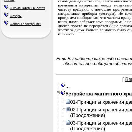
схемы
самом деле единственное, на что они спосо
временным интервалам между моментами 
О компьютерных сетях
частоту вращения с помощью программы
специальные приборы (тестеры). Не волн
Обзоры
программа сообщит вам, что частота враще
всего, плохо работает сама программа, а н
Основы электроники
дисков просто не передается (и не должна
жест­кого диска. Раньше ее можно было о
количест-
Если Вы найдете какие либо опеча
обязательно сообщите об этом
[
Ве
...
Устройства магнитного хр
01-Принципы хранения да
02-Принципы хранения да
(Продолжение)
03-Принципы хранения да
(Продолжение)