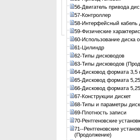
56-Двигатель привода дис
57-Контроллер
58-Интерфейсный кабель 
59-Физические характери
60-Использование диска 
61-Цилиндр
62-Типы дисководов
63-Типы дисководов (Про
64-Дисковод формата 3,5 
65-Дисковод формата 5,25
66-Дисковод формата 5,25
67-Конструкции дискет
68-Типы и параметры диск
69-Плотность записи
70-Рентгеновские установ
71--Рентгеновские устано
(Продолжение)