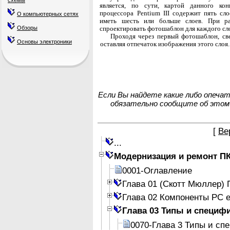
схемы
является, по сути, картой данного ко
процессора Pentium III содержит пять сл
О компьютерных сетях
иметь шесть или больше слоев. При ра
Обзоры
спроектировать фотошаблон для каждого сл
Проходя через первый фотошаблон, св
Основы электроники
оставляя отпечаток изображения этого слоя
Если Вы найдете какие либо опеча
обязательно сообщите об этом
[
Ве
...
Модернизация и ремонт П
0001-Оглавление
Глава 01 (Скотт Мюллер)
Глава 02 Компоненты PC е
Глава 03 Типы и специф
0070-Глава 3 Типы и с