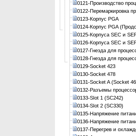
0121-Производство про
0122-Перемаркировка п
0123-Корпус PGA
0124-Корпус PGA (Прод
0125-Корпуса SEC и SE
0126-Корпуса SEC и SE
0127-Гнезда для процес
0128-Гнезда для процес
0129-Socket 423
0130-Socket 478
0131-Socket A (Socket 46
0132-Разъемы процессо
0133-Slot 1 (SC242)
0134-Slot 2 (SC330)
0135-Напряжение питан
0136-Напряжение питан
0137-Перегрев и охлажд