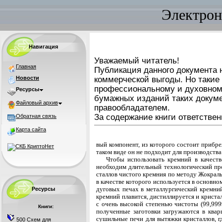
Электрон
Навигация
Уважаемый читатель!
Главная
Публикация данного документа н
Новости
коммерческой выгоды. Но такие
профессиональному и духовном
Ресурсы
бумажных изданий таких докуме
Файловый архив
правообладателем.
За содержание книги ответствен
Обратная связь
Карта сайта
вый компонент, из которого состоит прибр
таком виде он не подходит для производств
Чтобы использовать кремний в качеств
необходим длительный технологический про
сталлов чистого кремния по методу Жокральс
в качестве которого используется в основно
дуговых печах в металлургический кремни
Ресурсы
кремний плавится, дистиллируется и криста
с очень высокой степенью чистоты (99,999
Книги:
полученные заготовки загружаются в квар
сушильные печи для вытяжки кристаллов, г
500 Схем для