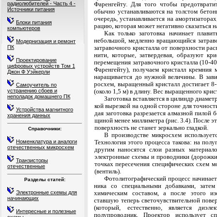
радиолюбителей - Часть 4 -
Фаренгейту. Для того чтобы предотврати
Источники питания
обычно устанавливаются на толстом бетон
очередь, устанавливается на амортизаторах
Блоки питания
рацию, которая может негативно сказаться 
компьютеров
Как только заготовка начинает плави
небольшой, медленно вращающийся затравоч
Модернизация и ремонт
ПК
затравочного кристалла от поверхности рас
нити, которые, затвердевая, образуют кр
Проектирование
перемещения затравочного кристалла (10-40
цифровых устройств Том 1
Фаренгейту), получаем кристалл кремния 
Джон Ф Уэйкерли
наращивается до нужной величины. В зави
росхем, выращенный кристалл достигает 8-
Самоучитель по
устранению сбоев и
(около 1,5 м) в длину. Вес выращенного крис
неполадок домашнего ПК
Заготовка вставляется в цилиндр диаметр
кой вырезкой на одной стороне для точност
Устройства магнитного
дая заготовка разрезается алмазной пилой 
хранения данных
щиной менее миллиметра (рис. 3.4). После э
поверхность не станет зеркально гладкой.
Справочники:
В производстве микросхем использует
Номенклатура и аналоги
Технология этого процесса такова: на пол
отечественных микросхем
другим наносятся слои разных материало
электронные схемы и проводники (дорожки
Транзисторы
точках пересечения специфических схем м
отечественные
(вентиль).
Фотолитографический процесс начинает
Разделы статей:
ника со специальными добавками, затем
Электронные схемы для
химиче­ским составом, а после этого и
начинающих
ставшую теперь светочувствительной повер
(который, есте­ственно, является диэл
Интересные и полезные
полупроводник. Про­ектор использует с