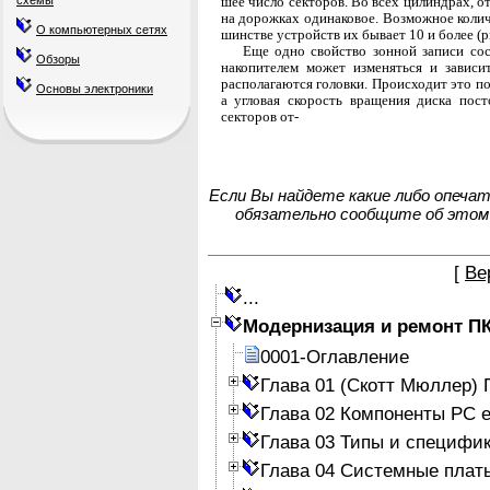
шее число секторов. Во всех цилиндрах, о
схемы
на дорожках одинаковое. Возможное количе
О компьютерных сетях
шинстве устройств их бывает 10 и более (ри
Еще одно свойство зонной записи сос
Обзоры
нако­пителем может изменяться и завис
располага­ются головки. Происходит это п
Основы электроники
а угловая скорость вращения диска пост
секторов от-
Если Вы найдете какие либо опеча
обязательно сообщите об этом
[
Ве
...
Модернизация и ремонт П
0001-Оглавление
Глава 01 (Скотт Мюллер)
Глава 02 Компоненты PC е
Глава 03 Типы и специфи
Глава 04 Системные плат