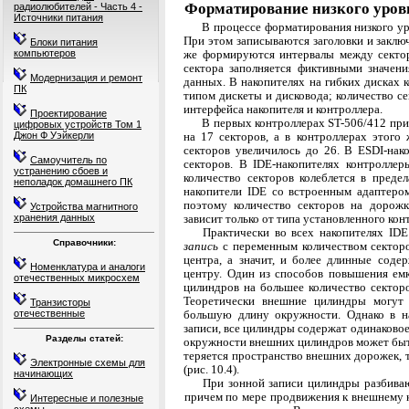
Форматирование низкого уров
радиолюбителей - Часть 4 -
Источники питания
В процессе форматирования низкого ур
При этом записываются заголовки и заключ
Блоки питания
же формируются интервалы между секто
компьютеров
сектора заполняется фиктивными значен
Модернизация и ремонт
данных. В накопителях на гибких дисках 
ПК
типом дискеты и дисковода; количество се
интерфейса накопителя и контроллера.
Проектирование
В первых контроллерах ST-506/412 пр
цифровых устройств Том 1
на 17 секторов, а в контроллерах этого
Джон Ф Уэйкерли
секто­ров увеличилось до 26. В ESDI-на
Самоучитель по
секторов. В IDE-накопителях контроллер
устранению сбоев и
количество секторов колеблется в преде
неполадок домашнего ПК
накопители IDE со встроенным адаптеро
поэтому количе­ство секторов на доро
Устройства магнитного
зависит только от типа установленного кон
хранения данных
Практически во всех накопителях IDE
Справочники:
запись
с переменным количеством сектор
центра, а значит, и более длинные соде
Номенклатура и аналоги
центру. Один из способов повышения ем
отечественных микросхем
цилиндров на большее количество сектор
Теоретиче­ски внешние цилиндры могут
Транзисторы
большую длину окружности. Однако в н
отечественные
записи, все цилиндры содержат одинаковое
Разделы статей:
окружности внешних цилиндров может быть
теряется простран­ство внешних дорожек, 
Электронные схемы для
(рис. 10.4).
начинающих
При зонной записи цилиндры разбива
причем по мере продвижения к внешнему к
Интересные и полезные