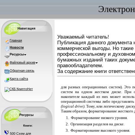
Электрон
Навигация
Уважаемый читатель!
Главная
Публикация данного документа н
Новости
коммерческой выгоды. Но такие
профессиональному и духовном
Ресурсы
бумажных изданий таких докуме
Файловый архив
правообладателем.
За содержание книги ответствен
Обратная связь
Карта сайта
для разных операционных систем). Это п
си­стем на одном жестком диске. При 
накопителе каждый из них может исполь
операционной системы либо представлят
(logical drive).
Тому, или логическому диску
Таким образом, форматирование жесткого д
Ресурсы
1.
Форматирование низкого уровня.
2. Организация разделов на диске.
Книги:
3. Форматирование высокого уровня.
500 Схем для