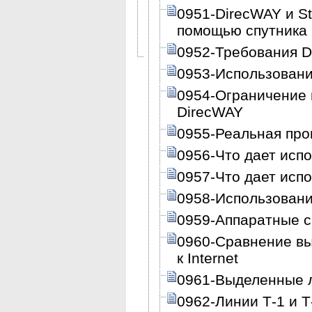
0951-DirecWAY и Sta
помощью спутника
0952-Требования 
0953-Использован
0954-Ограничение 
DirecWAY
0955-Реальная про
0956-Что дает исп
0957-Что дает исп
0958-Использован
0959-Аппаратные с
0960-Сравнение вы
к Internet
0961-Выделенные 
0962-Линии Т-1 и Т