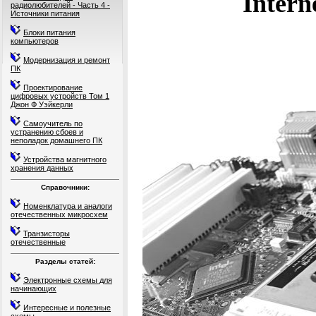
Intern
радиолюбителей - Часть 4 -
Источники питания
Блоки питания
компьютеров
Модернизация и ремонт
ПК
Проектирование
цифровых устройств Том 1
Джон Ф Уэйкерли
Самоучитель по
устранению сбоев и
неполадок домашнего ПК
Устройства магнитного
хранения данных
Справочники:
Номенклатура и аналоги
отечественных микросхем
Транзисторы
отечественные
Разделы статей:
Электронные схемы для
начинающих
Интересные и полезные