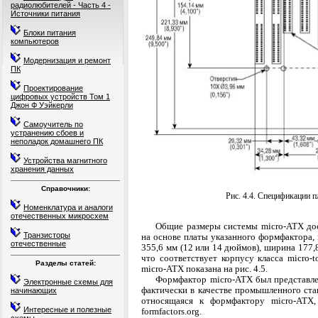
радиолюбителей - Часть 4 -
Источники питания
Блоки питания
компьютеров
Модернизация и ремонт
ПК
Проектирование
цифровых устройств Том 1
Джон Ф Уэйкерли
Самоучитель по
устранению сбоев и
неполадок домашнего ПК
Устройства магнитного
хранения данных
Справочники:
Рис. 4.4. Спецификации п
Номенклатура и аналоги
отечественных микросхем
Общие размеры системы micro-ATX дос
Транзисторы
на основе платы указанного формфактора,
отечественные
355,6 мм (12 или 14 дюймов), ширина 177,8
что соответствует корпусу класса micro-t
Разделы статей:
micro-ATX показана на рис. 4.5.
Формфактор micro-ATX был представле
Электронные схемы для
фактически в качестве промышленного ста
начинающих
относящаяся к формфактору micro-ATX
Интересные и полезные
formfactors.org.