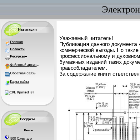
Электрон
Навигация
Уважаемый читатель!
Главная
Публикация данного документа н
Новости
коммерческой выгоды. Но такие
профессиональному и духовном
Ресурсы
бумажных изданий таких докуме
Файловый архив
правообладателем.
За содержание книги ответствен
Обратная связь
Карта сайта
Ресурсы
Книги:
500 Схем для