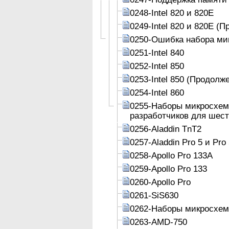
0248-Intel 820 и 820Е
0249-Intel 820 и 820Е (
0250-Ошибка набора ми
0251-Intel 840
0252-Intel 850
0253-Intel 850 (Продолж
0254-Intel 860
0255-Наборы микросхем
разработчиков для шест
0256-Aladdin TnT2
0257-Aladdin Pro 5 и Pro
0258-Apollo Pro 133A
0259-Apollo Pro 133
0260-Apollo Pro
0261-SiS630
0262-Наборы микросхем 
0263-AMD-750