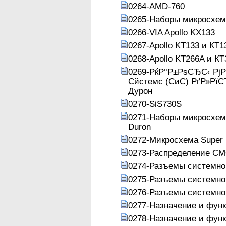
0264-AMD-760
0265-Наборы микросхем 
0266-VIA Apollo KX133
0267-Apollo KT133 и КТ1
0268-Apollo KT266A и К
0269-РќР°Р±РѕСЂС‹ Рј
Сйстемс (СиС) РґР»Рї
Дурон
0270-SiS730S
0271-Наборы микросхем 
Duron
0272-Микросхема Super 
0273-Распределение C
0274-Разъемы системно
0275-Разъемы системно
0276-Разъемы системно
0277-Назначение и фун
0278-Назначение и фун