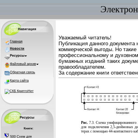
Электрон
Навигация
Уважаемый читатель!
Главная
Публикация данного документа н
Новости
коммерческой выгоды. Но такие
профессиональному и духовном
Ресурсы
бумажных изданий таких докуме
Файловый архив
правообладателем.
За содержание книги ответствен
Обратная связь
Карта сайта
Ресурсы
Рис.
7.3. Схема унифицированного 
для подключения 2,5-дюймовых ди
Книги:
терах с помощью 44-контактного ка
500 Схем для