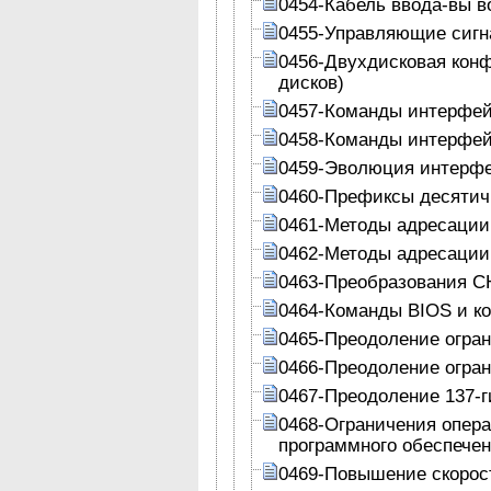
0454-Кабель ввода-вы в
0455-Управляющие сигн
0456-Двухдисковая кон
дисков)
0457-Команды интерфей
0458-Команды интерфей
0459-Эволюция интерф
0460-Префиксы десятич
0461-Методы адресации
0462-Методы адресации
0463-Преобразования C
0464-Команды BIOS и к
0465-Преодоление огран
0466-Преодоление огран
0467-Преодоление 137-г
0468-Ограничения опера
программного обеспече
0469-Повышение скорос