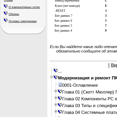
схемы
Вывод перемычки
С
Ключ (нет вывода)
Е
О компьютерных сетях
-RESET
1
Обзоры
Бит данных 7
3
Бит данных 6
5
Основы электроники
Бит данных 5
7
Бит данных 4
9
Если Вы найдете какие либо опеча
обязательно сообщите об этом
[
Ве
...
Модернизация и ремонт П
0001-Оглавление
Глава 01 (Скотт Мюллер)
Глава 02 Компоненты PC е
Глава 03 Типы и специфи
Глава 04 Системные плат