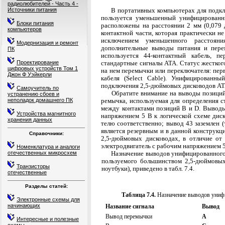
радиолюбителей - Часть 4 -
Источники питания
В портативных компьютерах для подкл
пользуется уменьшенный унифицированн
Блоки питания
рас­положены на расстоянии 2 мм (0,079
компьютеров
контакт­ной части, которая практически н
исклю­чением уменьшенного расстоя
Модернизация и ремонт
дополнитель­ные выводы питания и пер
ПК
используется 44-контактный кабель, 
Проектирование
стандартные сигналы АТА. Статус жестко
цифровых устройств Том 1
на нем перемычки или переключателя: перв
Джон Ф Уэйкерли
кабеля (Select Cable). Унифицированны
подключения 2,5-дюймовых дисководов АТА,
Самоучитель по
Обратите внимание на выводы позиций
устранению сбоев и
неполадок домашнего ПК
ремычка, используемая для определения с
между контактами позиций В и D. Выводы
Устройства магнитного
напряжением 5 В к логической схеме диск
хранения данных
телю соответственно; вывод 43 заземлен (
является резервным и в данной конструкци
Справочники:
2,5-дюймовых дисководах, в отличие от 
электродвигатель с рабочим напряжением 5
Номенклатура и аналоги
отечественных микросхем
Назначение выводов унифицированного 
пользуемого большинством 2,5-дюймовы
Транзисторы
но­утбуки), приведено в табл. 7.4.
отечественные
Разделы статей:
Таблица 7.4.
Назначение выводов униф
Электронные схемы для
начинающих
Название сигнала
Вывод
Вывод перемычки
А
Интересные и полезные