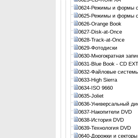
0624-Режимы и формы с
0625-Режимы и формы с
0626-Orange Book
0627-Disk-at-Once
0628-Track-at-Once
0629-Фотодиски
0630-Многократная запи
0631-Blue Book - CD EX
0632-Файловые систем
0633-High Sierra
0634-ISO 9660
0635-Joliet
0636-Универсальный ди
0637-Накопители DVD
0638-История DVD
0639-Технология DVD
0640-Дорожки и сектор