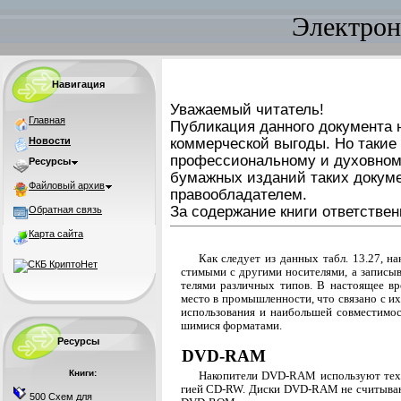
Электрон
Навигация
Уважаемый читатель!
Главная
Публикация данного документа н
Новости
коммерческой выгоды. Но такие
профессиональному и духовном
Ресурсы
бумажных изданий таких докуме
Файловый архив
правообладателем.
За содержание книги ответствен
Обратная связь
Карта сайта
Как следует из данных табл. 13.27, 
стимыми с другими носителями, а записы
телями различных типов. В настоящее 
место в промышленности, что связано с и
использования и наибольшей совместимо
шимися форматами.
Ресурсы
DVD-RAM
Книги:
Накопители DVD-RAM используют техн
гией CD-RW. Диски DVD-RAM не считываю
500 Схем для