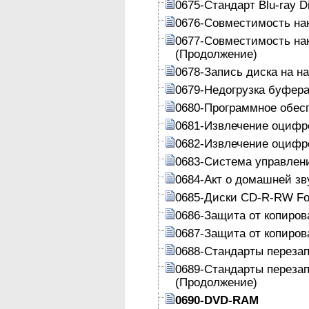
0675-Стандарт Blu-ray D
0676-Совместимость на
0677-Совместимость на
(Продолжение)
0678-Запись диска на н
0679-Недогрузка буфер
0680-Программное обес
0681-Извлечение оцифро
0682-Извлечение оцифро
0683-Система управлен
0684-Акт о домашней зв
0685-Диски CD-R-RW For
0686-Защита от копиров
0687-Защита от копиров
0688-Стандарты переза
0689-Стандарты переза
(Продолжение)
0690-DVD-RAM