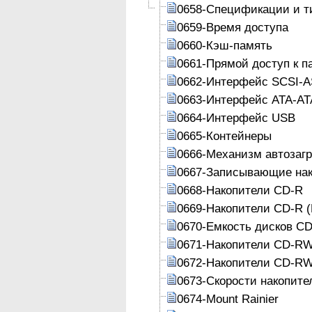
0658-Спецификации и т
0659-Время доступа
0660-Кэш-память
0661-Прямой доступ к п
0662-Интерфейс SCSI-A
0663-Интерфейс АТА-AT
0664-Интерфейс USB
0665-Контейнеры
0666-Механизм автозагр
0667-Записывающие на
0668-Накопители CD-R
0669-Накопители CD-R 
0670-Емкость дисков C
0671-Накопители CD-R
0672-Накопители CD-RW
0673-Скорости накопит
0674-Mount Rainier