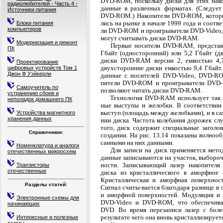
DVD-ROM, поскольку диски для этих нако
радиолюбителей - Часть 4 -
данные в различных форматах. (Следует
Источники питания
DVD-ROM.) Накопители DVD-ROM, которы
лись на рынке в начале 1999 года и соотв
Блоки питания
компьютеров
ли DVD-ROM и проигрыватели DVD-Video,
могут считывать диски DVD-RAM.
Модернизация и ремонт
Первые носители DVD-RAM, представл
ПК
Гбайт (односторонний) или 5,2 Гбайт (дв
диски DVD-RAM версии 2, емкостью 4,7
Проектирование
двухсторонние диски емкостью 9,4 Гбай
цифровых устройств Том 1
Джон Ф Уэйкерли
данные с носителей DVD-Video, DVD-ROM
пители DVD-ROM и проигрыватели DVD-V
Самоучитель по
позволяют читать диски DVD-RAM.
устранению сбоев и
Технология DVD-RAM использует так 
неполадок домашнего ПК
ные выступы и желобки. В соответствии 
выступ (площадь между желобками), и в с
Устройства магнитного
хранения данных
нии диска. Частота колебания дорожек с
того, диск содержит специальные заголов
Справочники:
создании. На рис. 13.14 показаны волноо
санными на них данными.
Номенклатура и аналоги
Для записи на диск применяется мето
отечественных микросхем
данные записываются на участок, выборо
ности. Записывающий лазер накопител
Транзисторы
отечественные
диска из кристаллического в аморфное 
Кристалли­ческая и аморфная поверхно
Разделы статей:
Сигнал считы-вается благодаря разнице в 
и аморфной поверхностей. Модуляция и 
Электронные схемы для
DVD-Video и DVD-ROM, что обеспечива
начинающих
DVD. Во время перезаписи лазер с более
результате чего она вновь кристаллизирует
Интересные и полезные