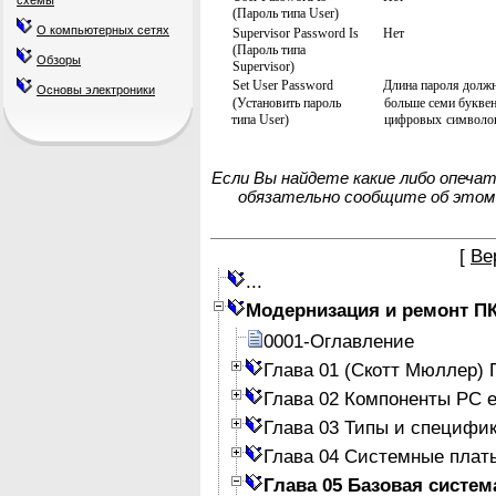
схемы
(Пароль типа User)
О компьютерных сетях
Supervisor Password Is
Нет
(Пароль типа
Обзоры
Supervisor)
Set User Password
Длина пароля долж
Основы электроники
(Установить пароль
больше семи буквен
типа User)
цифровых
символо
Если Вы найдете какие либо опеча
обязательно сообщите об этом
[
Ве
...
Модернизация и ремонт П
0001-Оглавление
Глава 01 (Скотт Мюллер)
Глава 02 Компоненты PC е
Глава 03 Типы и специфи
Глава 04 Системные плат
Глава 05 Базовая систе