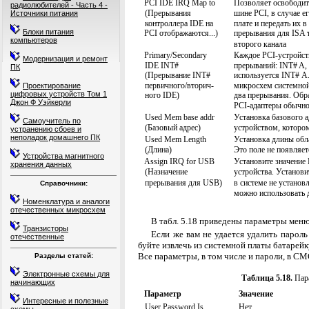
PCI IDE IRQ Map to
Позволяет освободит
радиолюбителей - Часть 4 -
(Прерывания
шине PCI, в случае е
Источники питания
контроллера IDE на
плате и передать их 
Блоки питания
PCI отображаются...)
прерывания для ISA т
компьютеров
второго канала
Primary/Secondary
Каждое PCI-устройст
Модернизация и ремонт
IDE INT#
прерываний: INT# A,
ПК
(Прерывание INT#
используется INT# А
первичного/вторич-
микросхем системной
Проектирование
цифровых устройств Том 1
ного IDE)
два прерывания. Обр
Джон Ф Уэйкерли
PCI-адаптеры обычно
Used Mem base addr
Установка базового а
Самоучитель по
(Базовый адрес)
устройством, которо
устранению сбоев и
неполадок домашнего ПК
Used Mem Length
Установка длины обл
(Длина)
Это поле не появляет
Устройства магнитного
Assign IRQ for USB
Установите значение 
хранения данных
(Назначение
устройства. Установит
прерывания для USB)
в системе не установ
Справочники:
можно использовать 
Номенклатура и аналоги
отечественных микросхем
В табл. 5.18 приведены параметры меню 
Транзисторы
Если же вам не удается удалить парол
отечественные
буйте извлечь из системной платы батарейку
Все параметры, в том числе и пароли, в CM
Разделы статей:
Электронные схемы для
Таблица 5.18.
Пар
начинающих
Параметр
Значение
Интересные и полезные
User Password Is
Нет