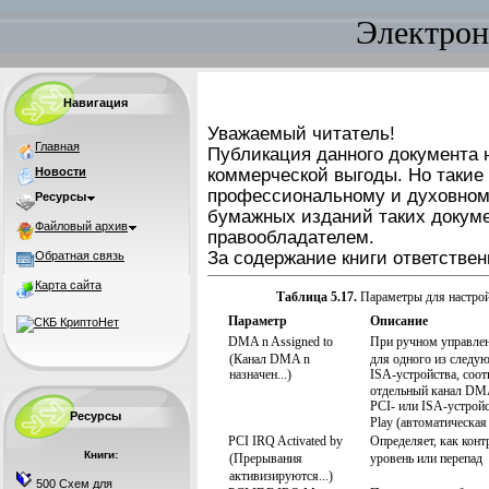
Электрон
Навигация
Уважаемый читатель!
Главная
Публикация данного документа н
Новости
коммерческой выгоды. Но такие
профессиональному и духовном
Ресурсы
бумажных изданий таких докуме
Файловый архив
правообладателем.
За содержание книги ответствен
Обратная связь
Карта сайта
Таблица 5.17.
Параметры для настрой
Параметр
Описание
DMA n Assigned to
При ручном управле
(Канал DMA n
для одного из следу
назначен...)
ISA-устройства, соо
отдельный канал DM
PCI- или ISA-устрой
Ресурсы
Play (автоматическая
PCI IRQ Activated by
Определяет, как кон
Книги:
(Прерывания
уровень или перепад
активизируются...)
500 Схем для