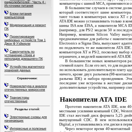
радиолюбителей - Часть 4 -
компьютеры с шиной МСА, применяются со
Источники питания
В большинстве случаев в системе долже
который соответствует шине компьютера.
Блоки питания
тают только в компьютерах класса XT с 
компьютеров
ATA IDE можно устанавливать только в ком
Модернизация и ремонт
шины ISA или EISA, а накопители MCA I
ПК
(например, для PS/2 модели 50 и последу
Например, компания Silicon Valley выпу
Проектирование
предназначенные для работы с накопителя
цифровых устройств Том 1
Electronics и Sigma Data, выпускают адап
Джон Ф Уэйкерли
но подключать те же накопители ATA IDE.
Самоучитель по
компьютеров XT и PS/2, поскольку выбор 
устранению сбоев и
ограничен, а моделей накопителей ATA IDE
неполадок домашнего ПК
В большинстве новых компьютеров раз
стемной плате. Если его нет, то для подк
Устройства магнитного
но использовать дополнительную плату ада
хранения данных
ничего, кроме двух разъемов (98-контактн
разъема IDE) и набора проводников. Эти
Справочники:
последние уже встроены в жесткие диски
Номенклатура и аналоги
дополнительные устройства, например сп
отечественных микросхем
Накопители АТА IDE
Транзисторы
отечественные
Прототип накопителя АТА IDE, или 40-
Разделы статей:
местными усилиями компаний CDC, Wester
IDE стал жесткий диск формата 5,25 дюй
Электронные схемы для
выпущенный CDC. В нем использовался
начинающих
Digital, а устанавливались эти диски в пе
Через некоторое время 40-контактный 
Интересные и полезные