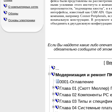
схемы
фейса были представлены на рассмотрение
ными усилиями этого института и компан
О компьютерных сетях
шероховатости, "подчищены хвосты", и в 
интерфейсы, известный как
САМ АТА.
Одна
Обзоры
компании, например Conner Peripherals, вс
воначальную конструкцию. В результате 
Основы электроники
объединять в двухдисковую конфигурацию
Если Вы найдете какие либо опеча
обязательно сообщите об этом
[
Ве
...
Модернизация и ремонт П
0001-Оглавление
Глава 01 (Скотт Мюллер)
Глава 02 Компоненты PC е
Глава 03 Типы и специфи
Глава 04 Системные плат