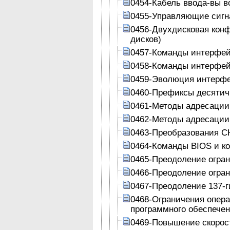
0454-Кабель ввода-вы в
0455-Управляющие сигн
0456-Двухдисковая кон
дисков)
0457-Команды интерфей
0458-Команды интерфей
0459-Эволюция интерф
0460-Префиксы десятич
0461-Методы адресации
0462-Методы адресации
0463-Преобразования C
0464-Команды BIOS и к
0465-Преодоление огран
0466-Преодоление огран
0467-Преодоление 137-г
0468-Ограничения опера
программного обеспече
0469-Повышение скорос