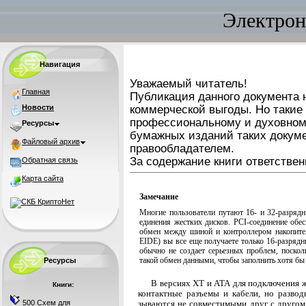
Электрон
Навигация
Уважаемый читатель!
Главная
Публикация данного документа н
Новости
коммерческой выгоды. Но такие
профессиональному и духовном
Ресурсы
бумажных изданий таких докуме
Файловый архив
правообладателем.
За содержание книги ответствен
Обратная связь
Карта сайта
Замечание
Многие пользователи путают 16- и 32-разрядн
единения жестких дисков. PCI-соединение обес
обмен между шиной и контроллером накопител
EIDE) вы все еще получаете только 16-разрядн
обычно не создает серьезных проблем, поскол
такой обмен данными, чтобы заполнить хотя бы
Ресурсы
В версиях XT и АТА для подключения ж
Книги:
контактные разъемы и кабели, но развод
500 Схем для
зываются не совместимыми друг с другом